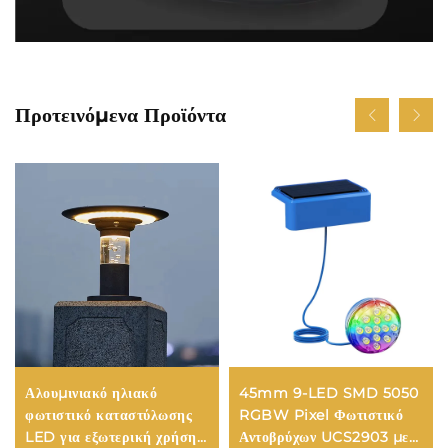
Προτεινόμενα Προϊόντα
Αλουμινιακό ηλιακό
45mm 9-LED SMD 5050
φωτιστικό καταστύλωσης
RGBW Pixel Φωτιστικό
LED για εξωτερική χρήση,
Αντοβρύχων UCS2903 με