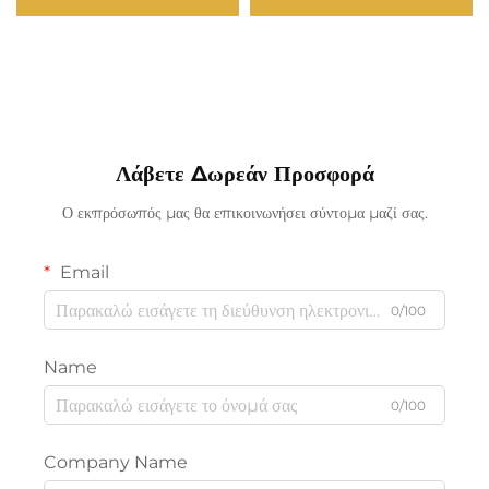
ιδιωτική αντοχής IP65, για
DC12V/24V Γάλακτος ή
φράγμα, προάστιο, κολώνα,
Καθαρό Κάλυψη IP65
ντζιουντά, οδός
Κατηγορίας PVC Dot
Light
Λάβετε Δωρεάν Προσφορά
Ο εκπρόσωπός μας θα επικοινωνήσει σύντομα μαζί σας.
Email
0/100
Name
0/100
Company Name