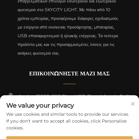
επαγγελματικών επιλογών εσωτερικού και εξωτερικού
φωτισμού στο SKYCITY LIGHT. Με πάνω από 10
χρόνια εμπειρίας, προσφέρουμε διάφορες σχεδιασμούς
με ενέργεια από συσκευάς προσάρτησης, μπαταρίας,
USB επαναφορτισμού ή ηλιακής ενέργειας. Τα νεότερα
προϊόντα μας και τις προσαρμοσμένες λύσεις για τις
ανάγκες φωτισμού σας.
ΕΠΙΚΟΙΝΩΝΉΣΤΕ ΜΑΖΊ ΜΑΣ
Δωμάτιο 3508B, SEG Plaza HQB, Περιοχή Φουτιάν, Σενζέν
We value your privacy
+8615817427232
We use cookies and similar tools to provide our services.
If you don't want to accept all cookies, click Personalize
[email protected]
cookies.