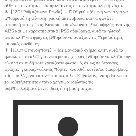
30H φωτεινότητας, εξασφαλίζοντας φωτεινότητα όλη τη νύχτα.
☀【120° Ρυθμιζόμενη Γωνία】– 120° ρυθμιζόμενη γωνία για να
απορροφά τη μέγιστη ηλιακή ακτινοβολία και να φωτίζει
οποιοδήποτε μέρος. Κατασκευασμένα από υλικό υψηλής αντοχής
ABS και με χαρακτηριστικά IP55 αδιάβροχα, αυτά τα ηλιακά
φώτα κλιπ για φράχτες μπορούν να αντέξουν τις περισσότερες
καιρικές συνθήκες.
☀【Κλιπ Οπουδήποτε】– Με μοναδικό σχήμα κλιπ, αυτά τα
ηλιακά φώτα κλιπ για εξωτερικούς χώρους μπορούν να κλιπάρουν
εύκολα οπουδήποτε χρειάζεστε φωτισμό, όπως σε βεράντες,
φράχτες, γκαράζ, γυάλινες πόρτες, κλουβιά, κοτέτσια, διαδρόμους,
πίσω αυλές, μπροστινές πόρτες κ.λπ. Επιπλέον, μπορείτε να το
τοποθετήσετε στον τοίχο χρησιμοποιώντας τις
συμπεριλαμβανόμενες βίδες ή τη βάση τοίχου.