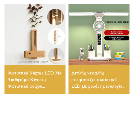
Φωτιστικό Νύχτας LED Με
Διπλής κεφαλής
Αισθητήρα Κίνησης
επιτραπέζιο φωτιστικό
Φωτιστικό Τοίχου
LED με ρολόι ημερολογίου
Επαναφορτιζόμενο USB
και ανεμιστήρα Φωτιστικό
360 Περιστροφή
με έλεγχο αφής και θήκη
Μαγνητικό Για
για στυλό για υπνοδωμάτιο
Υπνοδωμάτιο Διακόσμηση
Μελέτη Φωτιστικό
Κομοδίνου
διάβασμα