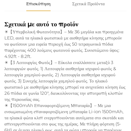
Επισκόπηση
Σχετικά Προϊόντα
Σχετικά με αυτό το προϊόν
☀【Υπερβολική Φωτεινότητα】– Με 36 μεγάλα και προηγμένα
LED, αυτά τα ηλιακά φωτιστικά με αισθητήρα κίνησης μπορούν
να φωτίσουν μια ευρεία περιοχή έως 50 τετραγωνικά πόδια
παρέχοντας 400 λούμενς φωτεινού φωτός. Συνιστώμενο ύψος:
4.92ft - 8.2ft.
☀【3 Λειτουργίες Φωτός】– Εύκολα εναλλάσσετε μεταξύ 3
λειτουργιών φωτός. 1) Λειτουργία αισθητήρα ισχυρού φωτός &
λειτουργία χαμηλού φωτός. 2) Λειτουργία αισθητήρα ισχυρού
φωτός. 3) Συνεχής λειτουργία χαμηλού φωτός. Το ηλιακό
φωτιστικό με αισθητήρα κίνησης μπορεί να ανιχνεύσει κίνηση έως
26 πόδια σε γωνία 120°, διευκολύνοντας την αποτροπή κλοπών
της περιουσίας σας.
☀【1500mAh Επαναφορτιζόμενη Μπαταρία】– Με μια
ενσωματωμένη επαναφορτιζόμενη μπαταρία Li-ion 1500mAh,
τα ηλιακά φώτα κλιπ ενεργοποιούνται αυτόματα στο σκοτάδι και
απενεργοποιούνται στο φως της ημέρας. Με πλήρη φόρτιση (5-
6H) σε άμεσο ηλιακό φως, αυτά τα φώτα μπορούν να παρέχουν