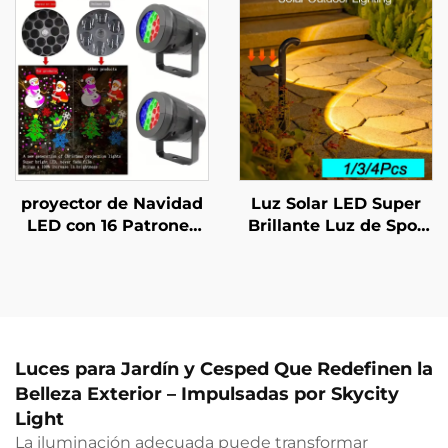
Decorativa para
para Acampada,
Iluminación Exterior
Iluminación Nocturna
para Jardín/Patio
y Aviso al Aire Libre
proyector de Navidad
Luz Solar LED Super
LED con 16 Patrones
Brillante Luz de Spot
Rotable 360° Lampara
para Iluminación
de Decoración para
Exterior IP55
Navidad
Impermeable
Interior/Exterior
Lámparas para Cesped
Proyector de Nieve
Luz para Sendero para
Decoración de Jardín
Luces para Jardín y Cesped Que Redefinen la
Belleza Exterior – Impulsadas por Skycity
Light
La iluminación adecuada puede transformar