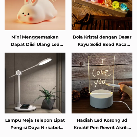
Mini Menggemaskan
Bola Kristal dengan Dasar
Dapat Diisi Ulang Led
Kayu Solid Bead Kaca
Sentuhan Lembut Silicone
Berwarna Bintang
Lampu Malam Untuk
Bercahaya Lampu Malam
Anak-Anak Kelinci Lampu
Seni Hadiah Liburan untuk
Silicone Hewan Lampu
Gadis Wanita
Malam
Lampu Meja Telepon Lipat
Hadiah Led Kosong 3d
Pengisi Daya Nirkabel
Kreatif Pen Rewrit Akrilik
Sentuh Kontrol USB
Papan Catatan Led