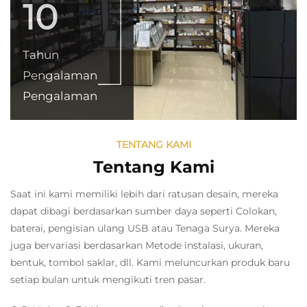
10
Tahun
Pengalaman
Pengalaman
TENTANG KAMI
Tentang Kami
Saat ini kami memiliki lebih dari ratusan desain, mereka
dapat dibagi berdasarkan sumber daya seperti Colokan,
baterai, pengisian ulang USB atau Tenaga Surya. Mereka
juga bervariasi berdasarkan Metode instalasi, ukuran,
bentuk, tombol saklar, dll. Kami meluncurkan produk baru
setiap bulan untuk mengikuti tren pasar.