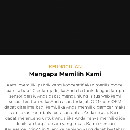
malam dapat berfungsi sebagai alat pencahayaan
cadangan untuk memenuhi kebutuhan pencahayaan
dasar. Saat berkemah di luar ruangan, lampu malam
dapat digunakan sebagai alat pencahayaan di dalam
tenda untuk memberikan cahaya lembut. Saat
bepergian, lampu malam yang kecil dan portabel
dapat ditempatkan di dalam bagasi untuk digunakan
dalam keadaan darurat.
KEUNGGULAN
Mengapa Memilih Kami
Kami memiliki pabrik yang kooperatif akan merilis model
baru setiap 1-2 bulan, jadi jika Anda tertarik dengan lampu
sensor gerak, Anda dapat mengunjungi situs web kami
secara teratur maka Anda akan terkejut. ODM dan OEM
dapat diterima bagi kami, jika Anda memiliki gambar maka
kami akan membuka cetakan untuk Anda sesuai. Kami
dapat merancang untuk Anda jika Anda hanya memiliki ide
di pikiran tanpa desain yang tepat. Kami mencari
Kerjasama Win-Win & jangka panjang yang dapat bertahan