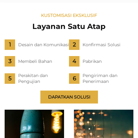
Dimmable Stasiun
Dengan Papan Pesan
Pengisian Daya Nirkabel
Yang Bisa Ditulis Ulang
KUSTOMISASI EKSKLUSIF
untuk Belajar dan Meja
Untuk Lampu Malam
Layanan Satu Atap
Samping Tempat Tidur
Desain dan Komunikasi
Konfirmasi Solusi
Membeli Bahan
Pabrikan
Perakitan dan
Pengiriman dan
Pengujian
Penerimaan
DAPATKAN SOLUSI