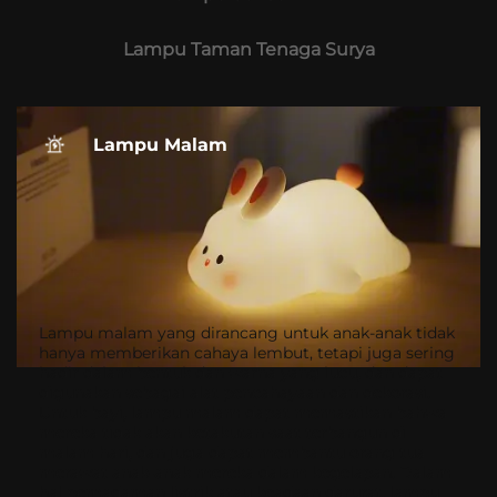
Lampu Taman Tenaga Surya
Lampu Malam
Lampu malam yang dirancang untuk anak-anak tidak
hanya memberikan cahaya lembut, tetapi juga sering
hadir dalam bentuk dan warna yang lucu, dan dapat
digunakan sebagai alat pencahayaan dan dekorasi.
Untuk bayi, lampu malam dapat memastikan bahwa
mereka tidak akan ketakutan saat terbangun di
malam hari, dan juga dapat membantu orang tua
merawat anak-anak mereka dalam kegelapan. Dalam
hal pemadaman listrik atau keadaan darurat, lampu