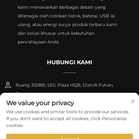
kami menawarkan berbagai desain yang
ditenagai oleh colokan listrik, baterai, USB isi
ulang, atau energi surya. produk terbaru kami
dan solusi khusus untuk kebutuhan
pencahayaan Anda.
HUBUNGI KAMI
Ruang 3508B, SEG Plaza HQB, Distrik Futian,
Shenzhen
We value your privacy
+8615817427232
We use cookies and similar tools to provide our services.
If you don't want to accept all cookies, click Personalize
[email protected]
cookies.