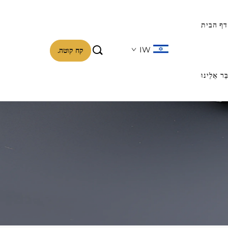
דף הבית

IW
קח קוטה.
ֵּר אֵלֵינוּ