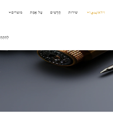
וידאוيديו
שירות
חֲדָשִים
עַל אָמַת
מוצרים
לְהִתְחַב