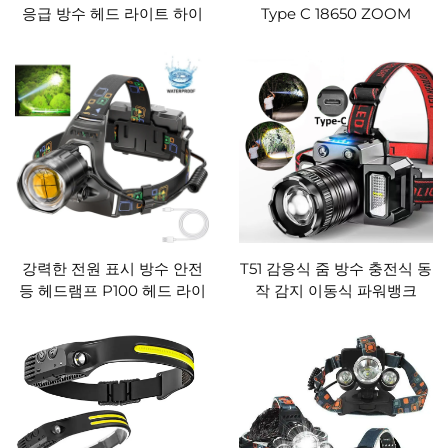
응급 방수 헤드 라이트 하이
Type C 18650 ZOOM
킹용 LED 헤드램프
XHP360 동작 감지 강력한
LED 헤드램프 충전식 파워뱅
크 포함
강력한 전원 표시 방수 안전
T51 감응식 줌 방수 충전식 동
등 헤드램프 P100 헤드 라이
작 감지 이동식 파워뱅크
트 18650 헤드 토치 USB 충
LED 손전등 작업용 헤드램프
전식 줌 가능 헤드램프