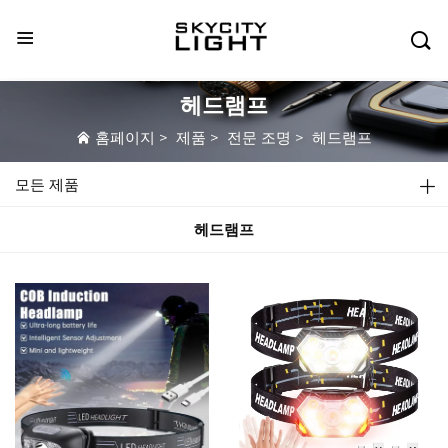

헤드램프
홈페이지
>
제품
>
전문 조명
>
헤드램프
모든 제품
헤드램프