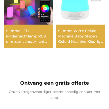
Slimme LED-
Slimme Witte Geluid
kindernachtlamp RGB
Machine Baby Slapen
dimbaar aanraaklicht
Geluid Machine Kleurige
APP-bediening
Nachtlampen 34
Muzieksynchronisatie
Verzachtende Geluiden
USB-opladen voor
Ondersteunt APP
slaapkamerbed
Afstandsbediening
Spelkamer
Ontvang een gratis offerte
Onze vertegenwoordiger neemt spoedig contact met
u op.