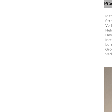
Pro
Mat
Str
Ver
Hel
Bes
Ins
Lum
Groo
Ver