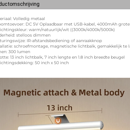
ductomschrijving
eriaal: Volledig metaal 
oomtoevoer: DC 5V Oplaadbaar met USB-kabel, 4000mAh grote b
lichtingskleur: warm/natuurlijk/wit ((3000k/4000k/5000k) 
derheid: stelloos dimmen 
turingswijze: IR-afstandsbediening of aanraakknop 
tallatie: schroefmontage, magnetische lichtbalk, gemakkelijk te 
en: 300 lumen 
tte: 13 inch lichtbalk, 7 inch lengte en 1.8 inch breedte beugel 
lichtingsdekking: 50 inch x 50 inch 