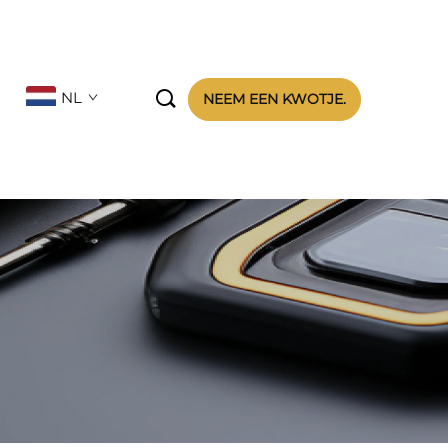

NL
NEEM EEN KWOTJE.