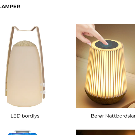
LAMPER
LED bordlys
Berør Nattbordsl