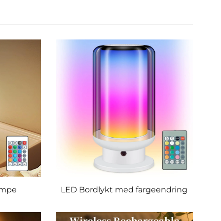
ampe
LED Bordlykt med fargeendring