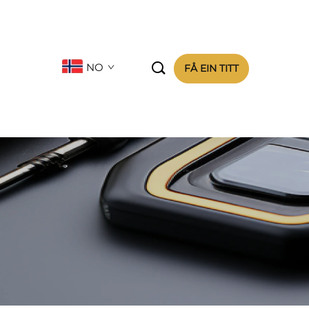

NO
FÅ EIN TITT