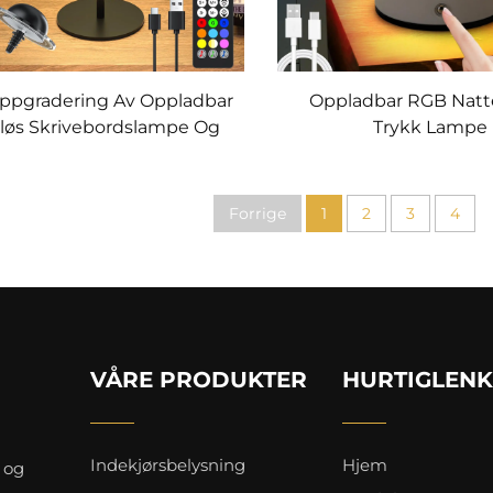
 Oppgradering Av Oppladbar
Oppladbar RGB Natt
dløs Skrivebordslampe Og
Trykk Lampe
Flaske Lampe
Forrige
1
2
3
4
VÅRE PRODUKTER
HURTIGLEN
Indekjørsbelysning
Hjem
 og