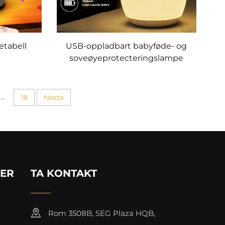
etabell
USB-oppladbart babyføde- og
soveøyeprotecteringslampe
...
18
Neste
KER
TA KONTAKT
Rom 3508B, SEG Plaza HQB,