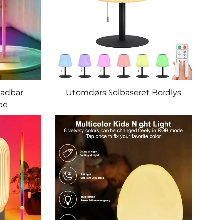
ladbar
Utomdørs Solbaseret Bordlys
pe