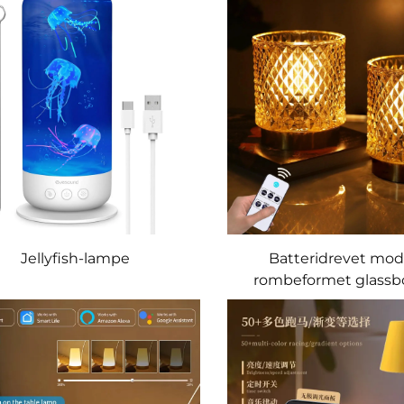
Jellyfish-lampe
Batteridrevet mo
rombeformet glassb