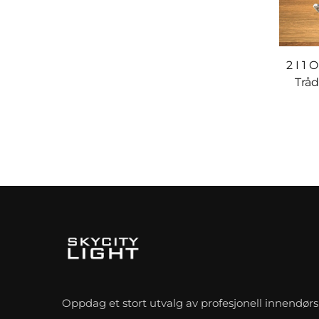
2 I 1
Trå
Oppdag et stort utvalg av profesjonell innendørs