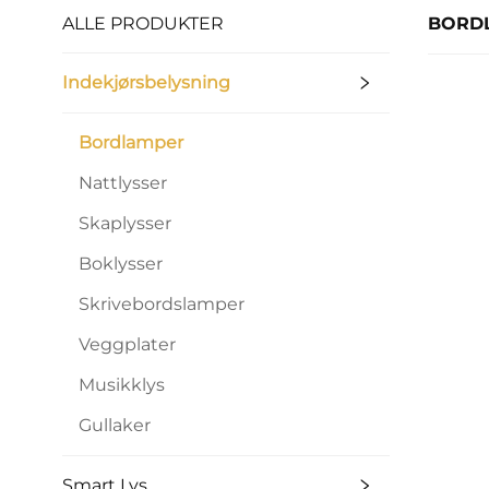
ALLE PRODUKTER
BORD
Indekjørsbelysning
Bordlamper
Nattlysser
Skaplysser
Boklysser
Skrivebordslamper
Veggplater
Musikklys
Gullaker
Smart Lys