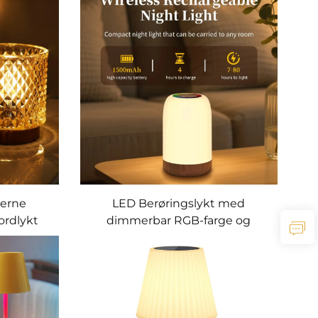
derne
LED Berøringslykt med
ordlykt
dimmerbar RGB-farge og
træringsdesign