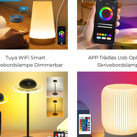
Tuya WiFi Smart
APP Trådløs Usb Op
vebordslampe Dimmerbar
Skrivebordslam
App Stemmekontroll