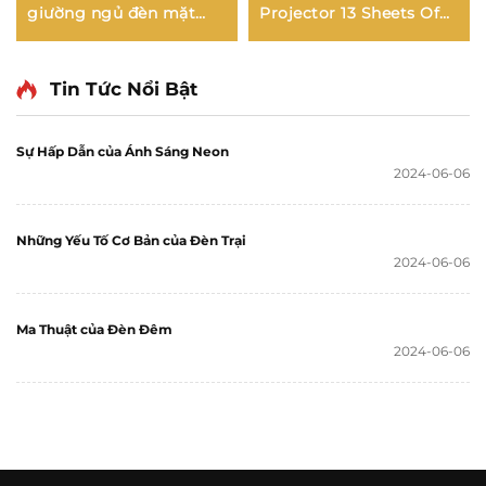
giường ngủ đèn mặt
Projector 13 Sheets Of
bằng đèn cảm ứng
Film Meet Phantasia of
thanh sợi sợi sợi không
Starry Sky cực kỳ lãng
dây sợi sợi bàn led nhà
mạn cho phòng ngủ
Tin Tức Nổi Bật
hàng
Sự Hấp Dẫn của Ánh Sáng Neon
2024-06-06
Những Yếu Tố Cơ Bản của Đèn Trại
2024-06-06
Ma Thuật của Đèn Đêm
2024-06-06