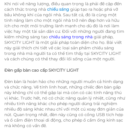
Khi nói về năng lượng, điều quan trọng là phải đề cập đến
cách thức trong nhà
chiếu sáng
giúp tạo ra hoặc phá vỡ
bầu không khí của ngôi nhà. Sau tất cả, đó là cùng một
tính năng làm cho một ngôi nhà trở nên đẹp hơn và hữu
ích cho một môi trường lành mạnh cho dù đó là nơi làm
việc hay một tài sản dân cư. Đối với những người đang tìm
kiếm những sáng tạo
chiếu sáng trong nhà
giải pháp,
SKYCITY LIGHT là một giải pháp toàn diện cho họ. Bài viết
này giải thích chi tiết về các loại sản phẩm chiếu sáng
trong nhà mà người ta có thể tìm thấy tại SKYCITY LIGHT
và cách chúng có thể thay đổi lối sống của một người.
Đèn gấp bàn cao cấp SKYCITY LIGHT
Đèn bàn là hoàn hảo cho những người muốn cả hình dạng
và chức năng. Về tính linh hoạt, những chiếc đèn bàn gấp
này không chỉ có thể gập lại mà còn có các tính năng thú
vị khác. Trước hết, nó có chức năng quản lý nhiệt, cũng như
nhiều tính năng khác cho phép người dùng trải nghiệm
nhiều độ sáng khác nhau chỉ với một cú xoay đơn giản của
nút. Quan trọng nhất, đèn này cũng có cổng USB tích hợp
và ổ cầm điện thoại di động, cho phép ổ cầm ống kính sạc
mà không có vấn đề.