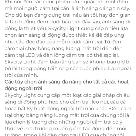
Khi nói đến các cuộc phiêu lưu ngoài trời, một điều
mà mọi người cắm trại cần là ánh sáng đáng tin cậy.
Cho dù bạn đang dựng trại, nấu ăn tối, hay đơn giản
là tận hưởng đêm dưới bầu trời đầy sao, ánh sáng di
động là thiết yếu. Skycity Light cung cấp nhiều lựa
chọn ánh sáng di động được thiết kế để đáp ứng
nhu cầu độc đáo của mỗi người cắm trại. Từ đèn
cắm trại chạy bằng năng lượng mặt trời đến đèn
cắm trại LED và đèn lồng cắm trại có thể sạc lại,
Skycity Light đảm bảo rằng bạn sẽ không bao giờ bị
bỏ lại trong bóng tối trong các cuộc phiêu lưu ngoài
trời của mình.
Các tùy chọn ánh sáng đa năng cho tất cả các hoạt
động ngoài trời
Skycity Light cung cấp một loạt các giải pháp chiếu
sáng di động phù hợp cho cắm trại, leo núi, câu cá
hoặc bất kỳ hoạt động ngoài trời nào khác. Đèn cắm
trại chạy bằng năng lượng mặt trời của chúng tôi là
lựa chọn lý tưởng cho những người cắm trại có ý
thức về môi trường muốn giảm tác động đến môi
trường, trong khi đèn cắm trại LED của chúng tôi