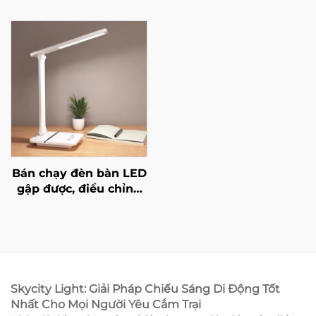
viết lại Acrylic Bản ghi
sạc lại Led Silicone
chú LED có thể viết lại
Động vật silicon phát
Đèn đêm với bảng tin
sáng Làm đèn ngủ cho
nhắn
trẻ em Đèn hình thỏ
Bán chạy đèn bàn LED
gập được, điều chỉnh
độ sáng vô cấp với
cổng USB, giá đỡ điện
thoại, có chức năng
sạc không dây và đầu
ra
Skycity Light: Giải Pháp Chiếu Sáng Di Động Tốt
Nhất Cho Mọi Người Yêu Cắm Trại