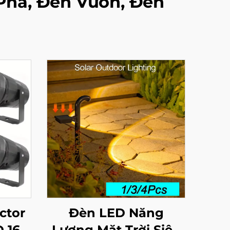
 Pha, Đèn Vườn, Đèn
ctor
Đèn LED Năng
 16
Lượng Mặt Trời Siêu