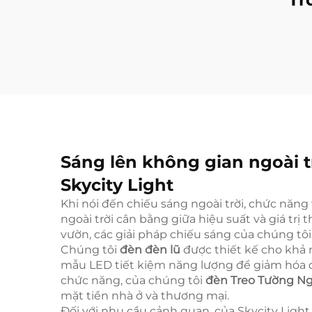
Điều khiển qua Ứng
Ch
dụng IP65 RGB
Ba
Chống thấm Đèn
Nướ
trang trí Ngoài trời
Kh
cho Vườn/Sân
Sáng lên không gian ngoài t
Skycity Light
Khi nói đến chiếu sáng ngoài trời, chức năng 
ngoài trời cân bằng giữa hiệu suất và giá t
vườn, các giải pháp chiếu sáng của chúng tôi
Chúng tôi
đèn đèn lũ
được thiết kế cho khả 
mẫu LED tiết kiệm năng lượng để giảm hóa đơ
chức năng, của chúng tôi
đèn Treo Tường Ng
mặt tiền nhà ở và thương mại.
Đối với nhu cầu cảnh quan, của Skycity Ligh