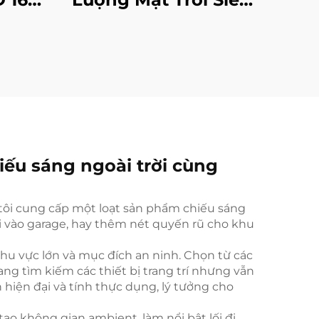
oay
Sáng, Chống Nước
trang
IP55 Dùng Cho
Tiệc
Đường Đi Trong
à và
Vườn
iếu sáng ngoài trời cùng
ng tôi cung cấp một loạt sản phẩm chiếu sáng
ối vào garage, hay thêm nét quyến rũ cho khu
khu vực lớn và mục đích an ninh. Chọn từ các
ng tìm kiếm các thiết bị trang trí nhưng vẫn
hiện đại và tính thực dụng, lý tưởng cho
o không gian ambient, làm nổi bật lối đi,