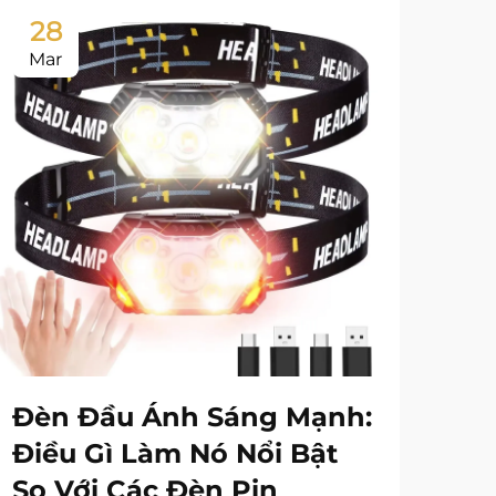
28
Mar
Đèn Đầu Ánh Sáng Mạnh:
Điều Gì Làm Nó Nổi Bật
So Với Các Đèn Pin