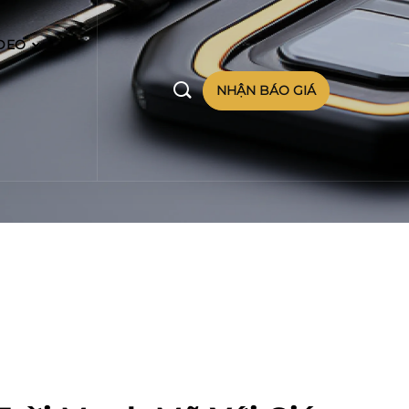
DEO

NHẬN BÁO GIÁ