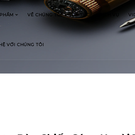
 PHẨM
VỀ CHÚNG TÔI
TIN TỨC
DỊCH VỤ
VI
 HỆ VỚI CHÚNG TÔI