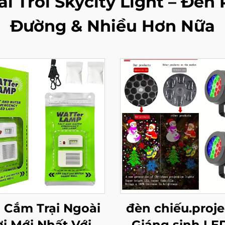
i Trời Skycity Light – Đèn
Đường & Nhiều Hơn Nữa
 Cắm Trại Ngoài
đèn chiếu.proje
ời Mới Nhất Với
Giáng sinh LED