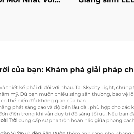
ế Độ Cảnh Báo
Mẫu Có thể x
n Đêm Sử Dụng
360° Đèn chiếu 
c Muối, Đèn LED
trí Giáng sinh 
ẩn Cấp Phục Vụ
tùng Trong nh
Cắm Trại
Ngoài trời
rời của bạn: Khám phá giải pháp ch
và thiết kế phải đi đôi với nhau. Tại Skycity Light, chú
rị thẩm mỹ. Dù bạn muốn chiếu sáng sân thượng, bảo vệ l
 có thể biến đổi không gian của bạn.
năng phát sáng cao và độ bền lâu dài, phù hợp cho các 
n điện trong khi vẫn duy trì độ sáng tối ưu. Nếu bạn đa
oài Trời
cung cấp sự pha trộn hoàn hảo giữa phong cách 
t
đèn Vườn
và
đèn Sân Vườn
thêm ánh sáng nhẹ nhàng, tạ