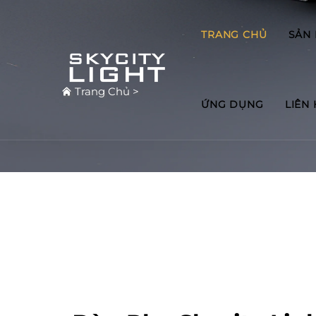
TRANG CHỦ
SẢN
Trang Chủ
>
ỨNG DỤNG
LIÊN