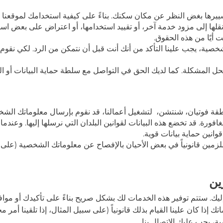
ييرها بغض النظر عن مكان سكنك. بناءً على كيفية استخدامك لموقعنا
 نقلها إلى مزود خدمة آخر، أو تقييد استخدامها، أو اعتراض على بعض اس
 أيًا من هذه الحقوق.
شخصية، يجب علينا التأكد من أنك أنت قبل أن نتمكن من الرد. لكي نقوم ب
لحل المشكلة. كما لديك الحق في التواصل مع سلطة حماية البيانات أو
لتشغيل أعمالنا، قد نقوم بإرسال معلوماتك الشخ
فورة. قد تخضع هذه البيانات لقوانين البلدان التي نرسلها إليها. وعندم
وانين حماية بيانات قوية.
لزمين قانونياً في بعض الأحيان بالإفصاح عن معلوماتك الشخصية (على سب
ين
ك. ستتم توفير هذه الخدمات لك بشكل صريح بناءً على تأكيدك أو مواف
كان علينا القيام بذلك قانونياً (على سبيل المثال، إذا تلقينا أمر محك
، يجب عليك الاتصال بنا.