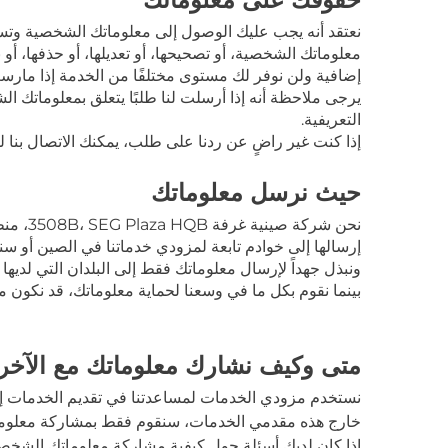
نعتقد أنه يجب عليك الوصول إلى معلوماتك الشخصية وتس
معلوماتك الشخصية، أو تصحيحها، أو تعديلها، أو حذفها، أو
إضافية ولن نوفر لك مستوى مختلفًا من الخدمة إذا مارست
يرجى ملاحظة أنه إذا أرسلت لنا طلبًا يتعلق بمعلوماتك ال
التعريفية.
إذا كنت غير راضٍ عن ردنا على طلب، يمكنك الاتصال بنا 
حيث نرسل معلوماتك
نحن شركة صينية غرفة 3508B، SEG Plaza HQB، منطقة فوتيان، شنتشن،
إرسالها إلى خوادم تابعة لمزودي خدماتنا في الصين أو سنغا
ونبذل جهداً لإرسال معلوماتك فقط إلى البلدان التي لديها ق
بينما نقوم بكل ما في وسعنا لحماية معلوماتك، قد نكون م
متى وكيف نشارك معلوماتك مع الآخر
نستخدم مزودي الخدمات لمساعدتنا في تقديم الخدمات إلي
خارج هذه مقدمي الخدمات، سنقوم فقط بمشاركة معلوماتك إذا 
إذا كان لديك أسئلة حول كيفية مشاركة معلوماتك الشخصية