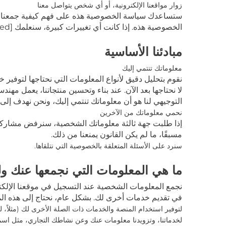
زوار مواقعنا الإلكترونية، أو أي شخص يتواصل معنا
ستساعدك سياسة الخصوصية هذه على فهم كيفية جمعنا واس
الخصوصية هذه. إذا كانت أي تغييرات كبيرة، سنعلمك
[email protected]
مبادئنا الأساسية
معلوماتك تنتمي إليك
نقوم بتحليل دقيق لأنواع المعلومات التي نحتاجها لتوفير خ
لا نحتاجها بعد الآن. عند بناء وتحسين منتجاتنا، يعمل م
التوجيهي لنا هو أن معلوماتك تنتمي إليك، ونحن نهدف إل
نحمي معلوماتك من الآخرين
إذا طلبت جهة ثالثة معلوماتك الشخصية، سنرفض مشاركتها إ
مسبقًا، ما لم يكن القانون يمنعنا من ذلك.
سنرد على الأسئلة المتعلقة بالخصوصية التي نتلقاها.
ما هي المعلومات التي نجمعها عنك ول
نجمع المعلومات الشخصية عند التسجيل في موقعنا الإلكت
في تقديم خدمات أخرى لك. بشكل عام، نحتاج إلى هذه ال
لتوفير استخدام المنصة والخدمات ذات الصلة الأخرى لك
(مثلاً،
لخدماتنا، وتزويدنا معلومات عنك وعن نشاطك التجاري، مثل اسمك،