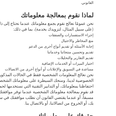
القانوني.
لماذا نقوم بمعالجة معلوماتك
نحن عمومًا نعالج
نقوم بجمع معلوماتك عندما نحتاج إلى ذ
(على سبيل المثال، لتزويدك بخدمة)، بما في ذلك:
إجراء الاستفسارات والصفقات
منع المخاطر والاحتيال
إجابة الأسئلة أو تقديم أنواع أخرى من الدعم
تقديم وتحسين منتجاتنا وخدماتنا
تقديم التقارير والتحليلات
اختبار الميزات أو الخدمات الإضافية
مساعدة في التسويق والإعلانات أو أنواع أخرى من الاتصالات
نحن نعالج المعلومات الشخصية فقط في الحالات المذكور
الخصوصية لدينا، ومنحك السيطرة على معلوماتك الشخصية حي
احتفاظنا بمعلوماتك، أو التدابير التقنية التي نستخدمها ل
قد نقوم بمعالجة معلوماتك الشخصية عندما توفر موافقتك. 
مسبقاً، أو عندما يقتضي القانون أن نطلب موافقتك في 
بك، أو الخروج من اتصالاتنا، أو بالاتصال بنا.
حقوقك على معلوماتك