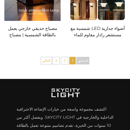
أضواء جدارية LED شمسية مع
مصباح حديقي خارجي يعمل
مستشعر رادار مقاوم للماء
بالطاقة الشمسية | مصباح
لمصابيح الحائط الخارجية
عمود مقاوم للأحوال الجوية مع
لاستخدامها في مرآب الدخول
إضاءة تلقائية - تصميم صديق
والإضاءة الخارجية
للبيئة توفير الطاقة
السابق
1
2
3
التالي
اكتشف مجموعة واسعة من خيارات الإضاءة الاحترافية
الداخلية والخارجية في SKYCITY LIGHT. وبفضل أكثر من
10 سنوات من الخبرة، نقدم تصاميم متنوعة تعمل بالطاقة