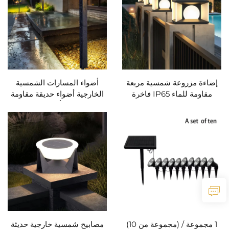
إضاءة مزروعة شمسية مربعة
أضواء المسارات الشمسية
مقاومة للماء IP65 فاخرة
الخارجية أضواء حديقة مقاومة
للخارج 85-265V مصباح شارع
للماء IP65 أضواء شمسية
مناظر طبيعية لمدخل فيلا أو
خارجية مصابيح مناظر طبيعية
زينة حديقة
للحديقة
1 مجموعة / (مجموعة من 10)
مصابيح شمسية خارجية حديثة