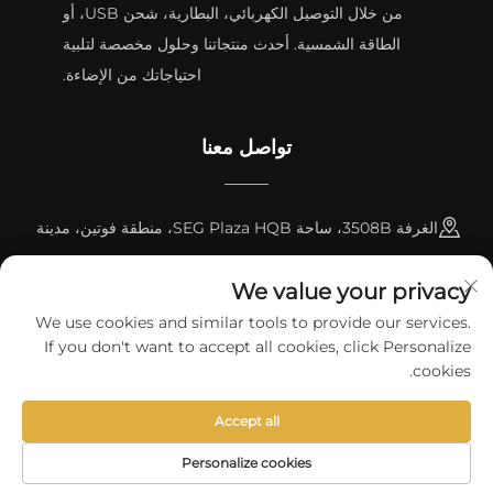
من خلال التوصيل الكهربائي، البطارية، شحن USB، أو
الطاقة الشمسية. أحدث منتجاتنا وحلول مخصصة لتلبية
احتياجاتك من الإضاءة.
تواصل معنا
الغرفة 3508B، ساحة SEG Plaza HQB، منطقة فوتين، مدينة
شنتشن
We value your privacy
+8615817427232
We use cookies and similar tools to provide our services.
If you don't want to accept all cookies, click Personalize
[email protected]
cookies.
Accept all
حقوق الطبع والنشر © 2024 بواسطة شركة skycity light co., ltd
سياسة
الخصوصية
Personalize cookies