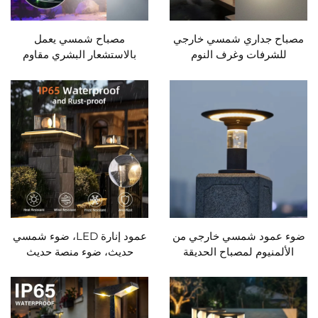
مصباح جداري شمسي خارجي
مصباح شمسي يعمل
للشرفات وغرف النوم
بالاستشعار البشري مقاوم
والمرافق والفناء الأمامي،
للماء لمصادر الإضاءة الخارجية
إضاءة لandscape كروية
سلسلة إضاءة عالية السطوع
زخرفية
لإضاءة الجدران وديكور الفناء
وإنشاء أجواء
ضوء عمود شمسي خارجي من
عمود إنارة LED، ضوء شمسي
الألمنيوم لمصباح الحديقة
حديث، ضوء منصة حديث
المقاوم للماء IP65 للاستخدام
3000K LED لحديقة وساحة
في السياج، التراس، العمود،
الفيلا، البوابة، الشارع