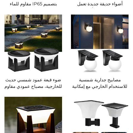
أضواء حديقة جديدة تعمل
بتصميم IP65 مقاوم للماء
بالطاقة الشمسية، أضواء LED
مصابيح حدائق تعمل بالطاقة
بقعة شمسية، أضواء الحديقة،
الشمسية للإضاءة الخارجية
واحدة مع عشرة أضواء خارجية،
الفاخرة
مناسبة للفناء، الطريق،
الشرفة، مسار السيارة للزينة،
أضواء الحديقة الشمسية
مصابيح جدارية شمسية
ضوء قبعة عمود شمسي حديث
للاستخدام الخارجي مع إمكانية
للخارجية، مصباح عمودي مقاوم
ضبط السطوع واللون مقاومة
للماء، مصباح فاخر لإضاءة
للماء IP65 مصابيح حديقة تعمل
المناظر الطبيعية للحديقة
بالطاقة الشمسية للشرفات
والفناء
والأبواب