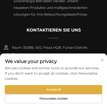
Solarenergie betrieben werden. unsere
neuesten Produkte und maßgeschneiderten
Lösungen für Ihre Beleuchtungsbedürfnisse.
KONTAKTIEREN SIE UNS
Raum 3508B, SEG Plaza HQB, Futian-Distrikt,
Shenzhen
We value your privacy
+8615817427232
We use cookies and similar tools to provide our services.
If you don't want to accept all cookies, click Personalize
[email protected]
cookies.
Accept all
Copyright © 2024 von skycity light co., ltd
Datenschutzrichtlinie
Personalize cookies
STARTSEITE
PRODUKTE
E-MAIL
TELEFON