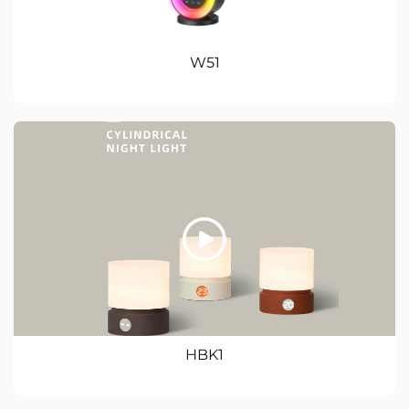
W51
HBK1