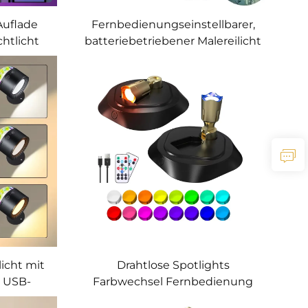
Auflade
Fernbedienungseinstellbarer,
chtlicht
batteriebetriebener Malereilicht
icht mit
Drahtlose Spotlights
, USB-
Farbwechsel Fernbedienung
satz,
Aufladbatterie Decken-