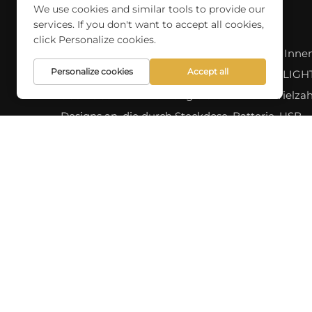
We use cookies and similar tools to provide our
services. If you don't want to accept all cookies,
click Personalize cookies.
Entdecken Sie eine Vielzahl professioneller Inne
Personalize cookies
Accept all
Außenbeleuchtungsoptionen bei SKYCITY LIGHT
über 10 Jahren Erfahrung bieten wir eine Vielzah
Designs an, die durch Steckdose, Batterie, USB-
Aufladbar oder Solarenergie betrieben werden. 
neuesten Produkte und maßgeschneiderten
Lösungen für Ihre Beleuchtungsbedürfnisse.
Copyrigh