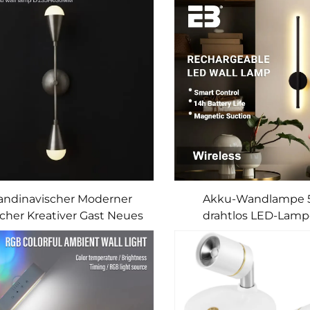
Doppelpivotiere
Magnetfutter für K
Geschenke, Schlaf
andinavischer Moderner
Akku-Wandlampe
acher Kreativer Gast Neues
drahtlos LED-Lamp
Produkt Restaurant
Fernbedienung Schla
hlafzimmer Studie Gang
Nachttischlampe D
otel Verkaufsabteilung
moderne LED-Wan
Korridor Kronleuchter