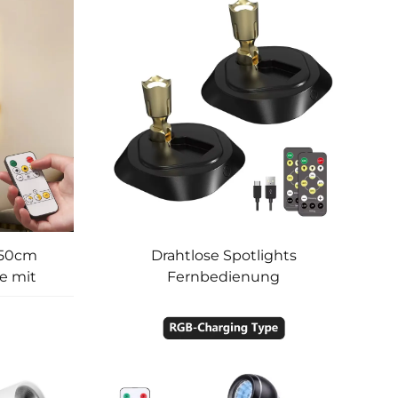
ndes
Minilampe Spot Light
inder-
Innenbereich Drahtlose LED
zimmer
Spotlight mit Batterie
 50cm
Drahtlose Spotlights
e mit
Fernbedienung
fzimmer
wiederaufladbare Decken-
immbare
Puck-Lichter
dlampe