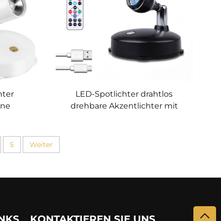
hter
LED-Spotlichter drahtlos
ene
drehbare Akzentlichter mit
dimmbare
Fernbedienung
 drehbare
wiederaufladbare Puck-Bildlicht
Innenraumbeleuchtung
5
Weiter
Wandleuchte
NKS
KONTAKTIEREN SIE UNS