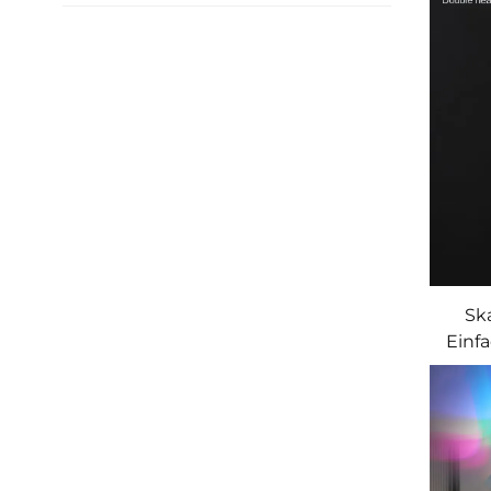
Sk
Einf
Sc
H