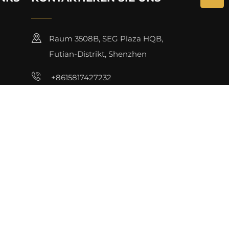
Raum 3508B, SEG Plaza HQB,
Futian-Distrikt, Shenzhen
+8615817427232
[email protected]
e uns
ichtlinie