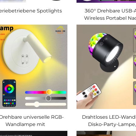
eriebetriebene Spotlights
360° Drehbare USB-
Wireless Portabel Na
Drehbare universelle RGB-
Drahtloses LED-Wandl
Wandlampe mit
Disko-Party-Lampe
Fernbedienung
Aufladbar, Wohnzu