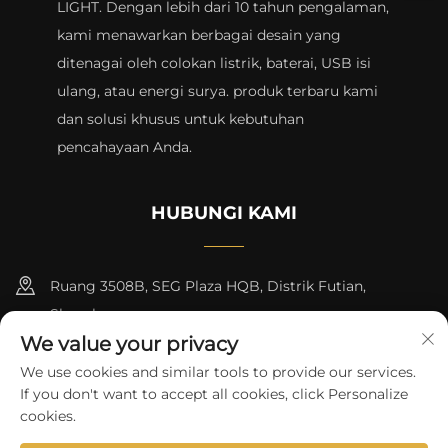
LIGHT. Dengan lebih dari 10 tahun pengalaman,
kami menawarkan berbagai desain yang
ditenagai oleh colokan listrik, baterai, USB isi
ulang, atau energi surya. produk terbaru kami
dan solusi khusus untuk kebutuhan
pencahayaan Anda.
HUBUNGI KAMI
Ruang 3508B, SEG Plaza HQB, Distrik Futian,
Shenzhen
We value your privacy
+8615817427232
We use cookies and similar tools to provide our services.
If you don't want to accept all cookies, click Personalize
[email protected]
cookies.