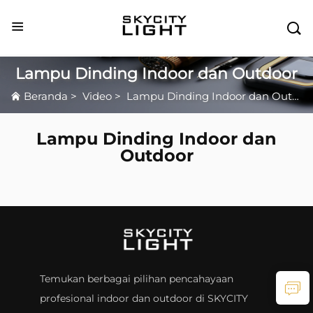

Lampu Dinding Indoor dan Outdoor
Beranda
>
Video
>
Lampu Dinding Indoor dan Outdoor
Lampu Dinding Indoor dan
Outdoor
Temukan berbagai pilihan pencahayaan
profesional indoor dan outdoor di SKYCITY