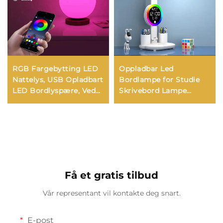
RGB Fargebytting LED
Oppladbar Led
Nattelys, USB Opladbart
Bordlampe for Studie
LED Bordlyspære, Ved
Skrivebord Lampe
siden av Sengen Lys for
Leselys Led Nattlys med
Hjem, Kontor, Soverom,
Vifte Led Klokkevisning
Oppholdsrom Lys
Leseskrivebord Lys
Få et gratis tilbud
Vår representant vil kontakte deg snart.
E-post