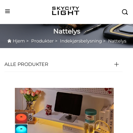

Nattelys
Hjem
>
Produkter
>
Indekjørsbelysning
>
Nattelys
ALLE PRODUKTER