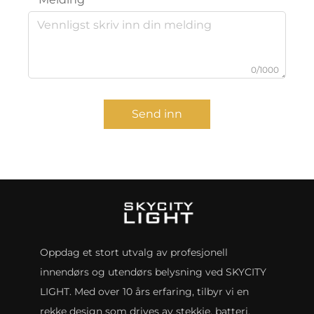
0/1000
Send inn
Oppdag et stort utvalg av profesjonell
innendørs og utendørs belysning ved SKYCITY
LIGHT. Med over 10 års erfaring, tilbyr vi en
rekke design som drives av stekkje, batteri,