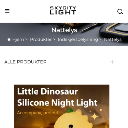

Nattelys
Hjem
>
Produkter
>
Indekjørsbelysning
>
Nattelys
ALLE PRODUKTER