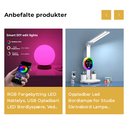
Anbefalte produkter
RGB Fargebytting LED
Oppladbar Led
Nattelys, USB Opladbart
Bordlampe for Studie
LED Bordlyspære, Ved
Skrivebord Lampe
siden av Sengen Lys for
Leselys Led Nattlys med
Hjem, Kontor, Soverom,
Vifte Led Klokkevisning
Oppholdsrom Lys
Leseskrivebord Lys