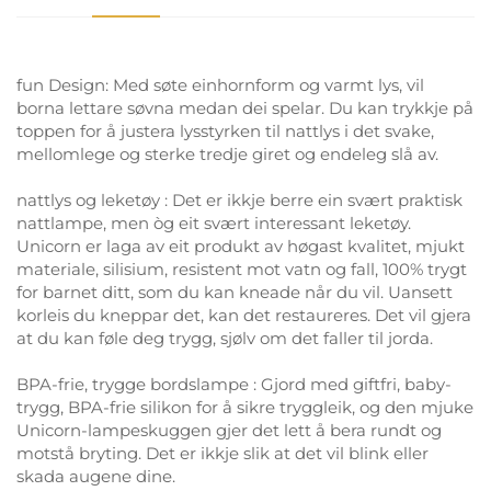
fun Design: Med søte einhornform og varmt lys, vil
borna lettare søvna medan dei spelar. Du kan trykkje på
toppen for å justera lysstyrken til nattlys i det svake,
mellomlege og sterke tredje giret og endeleg slå av.
nattlys og leketøy : Det er ikkje berre ein svært praktisk
nattlampe, men òg eit svært interessant leketøy.
Unicorn er laga av eit produkt av høgast kvalitet, mjukt
materiale, silisium, resistent mot vatn og fall, 100% trygt
for barnet ditt, som du kan kneade når du vil. Uansett
korleis du kneppar det, kan det restaureres. Det vil gjera
at du kan føle deg trygg, sjølv om det faller til jorda.
BPA-frie, trygge bordslampe : Gjord med giftfri, baby-
trygg, BPA-frie silikon for å sikre tryggleik, og den mjuke
Unicorn-lampeskuggen gjer det lett å bera rundt og
motstå bryting. Det er ikkje slik at det vil blink eller
skada augene dine.