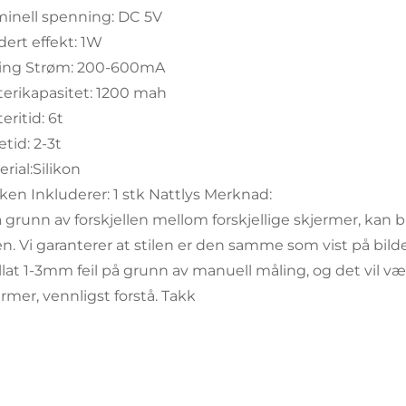
inell spenning: DC 5V
dert effekt: 1W
ing Strøm: 200-600mA
terikapasitet: 1200 mah
eritid: 6t
tid: 2-3t
rial:Silikon
ken Inkluderer: 1 stk Nattlys Merknad:
På grunn av forskjellen mellom forskjellige skjermer, kan 
en. Vi garanterer at stilen er den samme som vist på bild
illat 1-3mm feil på grunn av manuell måling, og det vil vær
rmer, vennligst forstå. Takk