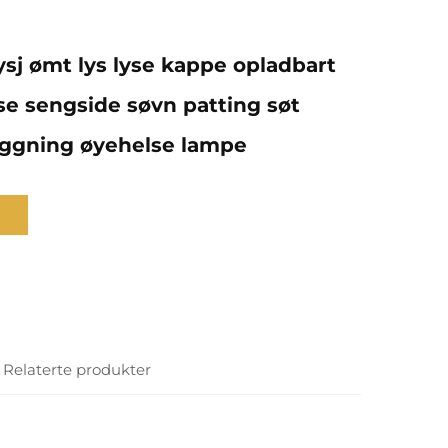
ysj ømt lys lyse kappe opladbart
e sengside søvn patting søt
ggning øyehelse lampe
Relaterte produkter