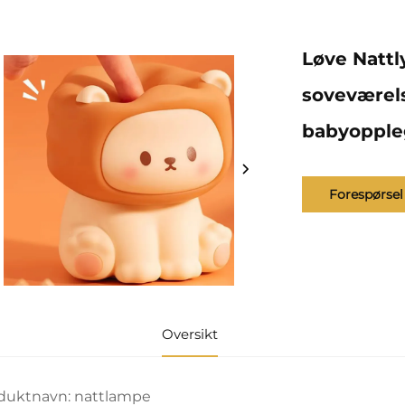
Løve Nattl
soveværels
babyopple
Forespørsel
Oversikt
duktnavn: nattlampe