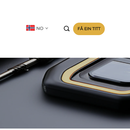

NO
FÅ EIN TITT