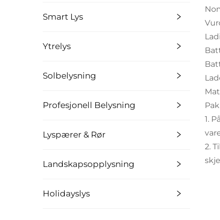
Nom
Smart Lys
Vur
Lad
Ytrelys
Bat
Batt
Solbelysning
Lade
Mate
Profesjonell Belysning
Pak
1. 
var
Lyspærer & Rør
2. T
skje
Landskapsopplysning
Holidayslys