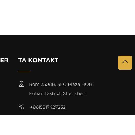
KER
TA KONTAKT
Rom 3508B, SEG Plaza HQB,
Futian District, Shenzhen
+8615817427232
[email protected]