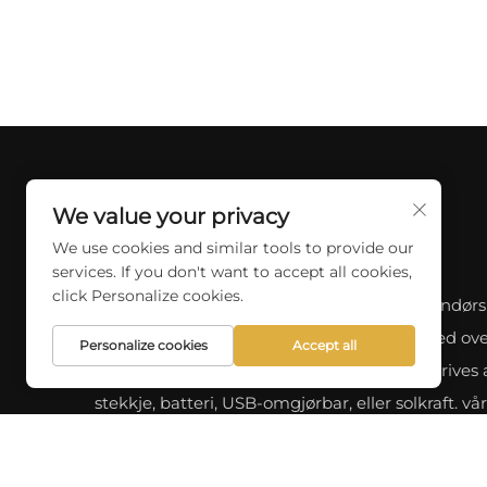
We value your privacy
We use cookies and similar tools to provide our
services. If you don't want to accept all cookies,
click Personalize cookies.
Oppdag et stort utvalg av profesjonell innendørs
utendørs belysning ved SKYCITY LIGHT. Med ove
Personalize cookies
Accept all
års erfaring, tilbyr vi en rekke design som drives 
stekkje, batteri, USB-omgjørbar, eller solkraft. vå
nyeste produkter og tilpassede løsninger for din
belysningsbehov.