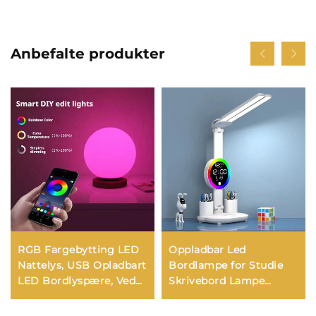
Anbefalte produkter
RGB Fargebytting LED
Oppladbar Led
Nattelys, USB Opladbart
Bordlampe for Studie
LED Bordlyspære, Ved
Skrivebord Lampe
siden av Sengen Lys for
Leselys Led Nattlys med
Hjem, Kontor, Soverom,
Vifte Led Klokkevisning