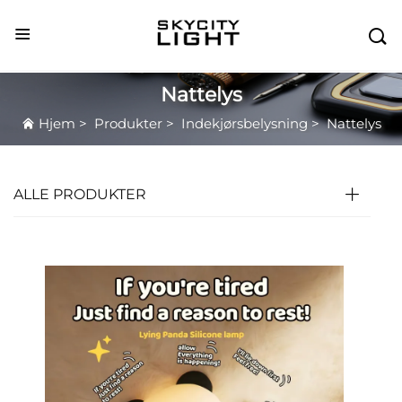

Nattelys
Hjem
>
Produkter
>
Indekjørsbelysning
>
Nattelys
ALLE PRODUKTER