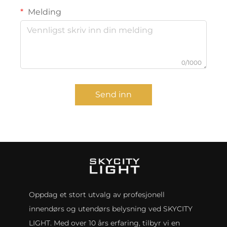
Melding
0/1000
Send inn
Oppdag et stort utvalg av profesjonell
innendørs og utendørs belysning ved SKYCITY
LIGHT. Med over 10 års erfaring, tilbyr vi en