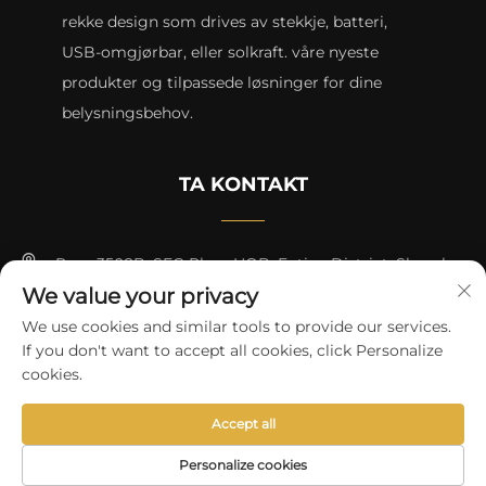
rekke design som drives av stekkje, batteri,
USB-omgjørbar, eller solkraft. våre nyeste
produkter og tilpassede løsninger for dine
belysningsbehov.
TA KONTAKT
Rom 3508B, SEG Plaza HQB, Futian District, Shenzhen
We value your privacy
+8615817427232
We use cookies and similar tools to provide our services.
If you don't want to accept all cookies, click Personalize
[email protected]
cookies.
Accept all
Opphavsrett © 2024 av skycity light co., ltd
Personvernerklæring
Personalize cookies