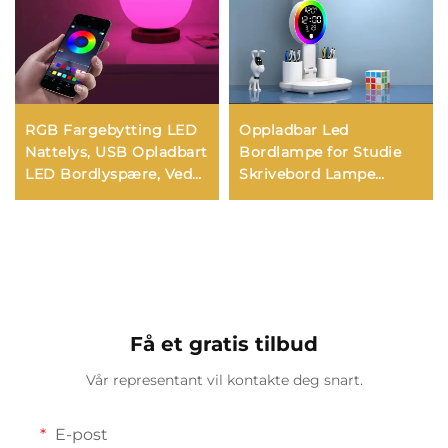
RGB Fargebytting LED
Oppladbar Led
Nattelys, USB Opladbart
Bordlampe for Studie
LED Bordlyspære, Ved
Skrivebord Lampe
siden av Sengen Lys for
Leselys Led Nattlys med
Hjem, Kontor, Soverom,
Vifte Led Klokkevisning
Oppholdsrom Lys
Leseskrivebord Lys
Få et gratis tilbud
Vår representant vil kontakte deg snart.
E-post