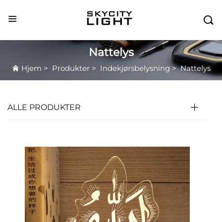

Nattelys
Hjem
>
Produkter
>
Indekjørsbelysning
>
Nattelys
ALLE PRODUKTER