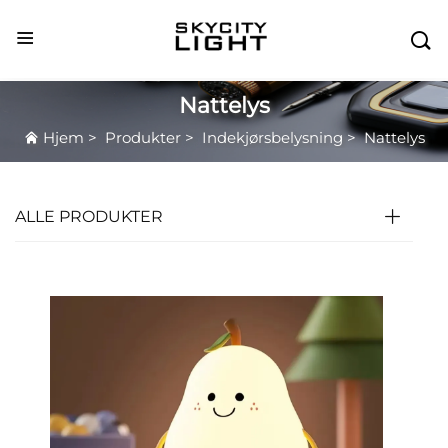

Nattelys
Hjem
>
Produkter
>
Indekjørsbelysning
>
Nattelys
ALLE PRODUKTER