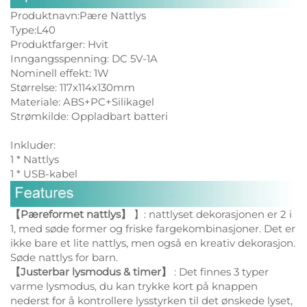
Produktnavn:Pære Nattlys
Type:L40
Produktfarger: Hvit
Inngangsspenning: DC 5V-1A
Nominell effekt: 1W
Størrelse: 117x114x130mm
Materiale: ABS+PC+Silikagel
Strømkilde: Oppladbart batteri
Inkluder:
1 * Nattlys
1 * USB-kabel
【Pæreformet nattlys】
】: nattlyset dekorasjonen er 2 i
1, med søde former og friske fargekombinasjoner. Det er
ikke bare et lite nattlys, men også en kreativ dekorasjon.
Søde nattlys for barn.
【Justerbar lysmodus & timer】
: Det finnes 3 typer
varme lysmodus, du kan trykke kort på knappen
nederst for å kontrollere lysstyrken til det ønskede lyset,