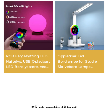
RGB Fargebytting LED
Oppladbar Led
Nattelys, USB Opladbart
Bordlampe for Studie
LED Bordlyspære, Ved
Skrivebord Lampe
siden av Sengen Lys for
Leselys Led Nattlys med
Hjem, Kontor, Soverom,
Vifte Led Klokkevisning
Oppholdsrom Lys
Leseskrivebord Lys
Få et gratis tilbud