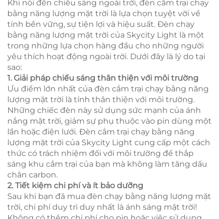
Khi nói đến chiếu sáng ngoài trời, đèn cắm trại chạy
bằng năng lượng mặt trời là lựa chọn tuyệt vời về
tính bền vững, sự tiện lợi và hiệu suất. Đèn chạy
bằng năng lượng mặt trời của Skycity Light là một
trong những lựa chọn hàng đầu cho những người
yêu thích hoạt động ngoài trời. Dưới đây là lý do tại
sao:
1. Giải pháp chiếu sáng thân thiện với môi trường
Ưu điểm lớn nhất của đèn cắm trại chạy bằng năng
lượng mặt trời là tính thân thiện với môi trường.
Những chiếc đèn này sử dụng sức mạnh của ánh
nắng mặt trời, giảm sự phụ thuộc vào pin dùng một
lần hoặc điện lưới. Đèn cắm trại chạy bằng năng
lượng mặt trời của Skycity Light cung cấp một cách
thức có trách nhiệm đối với môi trường để thắp
sáng khu cắm trại của bạn mà không làm tăng dấu
chân carbon.
2. Tiết kiệm chi phí và ít bảo dưỡng
Sau khi bạn đã mua đèn chạy bằng năng lượng mặt
trời, chi phí duy trì duy nhất là ánh sáng mặt trời!
Không có thêm chi phí cho pin hoặc việc sử dụng