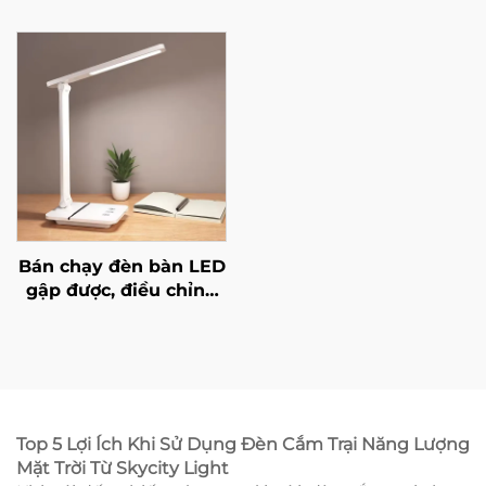
viết lại Acrylic Bản ghi
sạc lại Led Silicone
chú LED có thể viết lại
Động vật silicon phát
Đèn đêm với bảng tin
sáng Làm đèn ngủ cho
nhắn
trẻ em Đèn hình thỏ
Bán chạy đèn bàn LED
gập được, điều chỉnh
độ sáng vô cấp với
cổng USB, giá đỡ điện
thoại, có chức năng
sạc không dây và đầu
ra
Top 5 Lợi Ích Khi Sử Dụng Đèn Cắm Trại Năng Lượng
Mặt Trời Từ Skycity Light