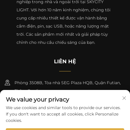
nghiệp trong nhà và ngoài trời tại SKYCITY
LIGHT. Với hơn 10 năm kinh nghiệm, chúng tôi
cung cấp nhiều thiết kế được vận hành bằng
cắm điện, pin, sạc USB, hoặc năng lượng mặt
trời. Các sản phẩm mới nhất và giải pháp tùy
chỉnh cho nhu cầu chiếu sáng của bạn.
LIÊN HỆ
Phòng 3508B, Tòa nhà SEG Plaza HQB, Quận Futian,
Thâm Quyến
We value your privacy
+8615817427232
We use cookies and similar tools to provide our services.
If you don't want to accept all cookies, click Personalize
[email protected]
cookies.