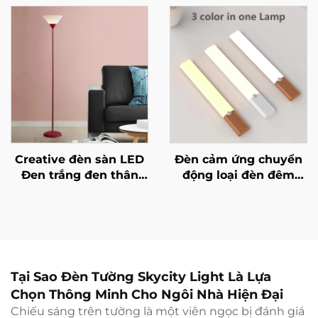
em Ánh sáng trong
bếp, phòng ngủ, tranh
nhà
tường, phòng khách
cảm biến chiếu sáng
trong nhà đèn tường
Creative đèn sàn LED
Đèn cảm ứng chuyển
Đen trắng đen thân
động loại đèn đêm
đèn phù hợp cho ánh
Nguồn sạc Type C Đèn
sáng trong nhà Đèn
tủ Ánh sáng cho tủ
trang trí trong phòng
bếp Phòng ngủ Tủ áo
khách, phòng ngủ và
Chiếu sáng trong nhà
nghiên cứu
Tại Sao Đèn Tường Skycity Light Là Lựa
Chọn Thông Minh Cho Ngôi Nhà Hiện Đại
Chiếu sáng trên tường là một viên ngọc bị đánh giá