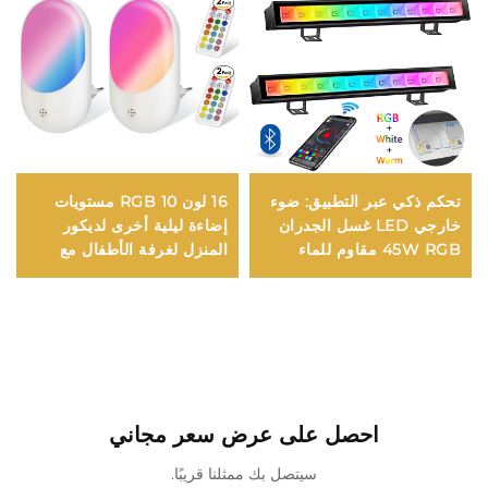
تحكم ذكي عبر التطبيق: ضوء
16 لون RGB 10 مستويات
خارجي LED غسل الجدران
إضاءة ليلية أخرى لديكور
45W RGB مقاوم للماء
المنزل لغرفة الأطفال مع
للاستخدام في عيد الميلاد،
جهاز تحكم عن بعد ذكي
الزفاف، حفلات DJ وديكورات
وإضاءة حائط داخلية
الحفلات
احصل على عرض سعر مجاني
سيتصل بك ممثلنا قريبًا.