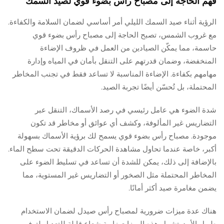
فهم الحاجة إلى مصباح رأس بضوء قوي لصيد السمك
الرؤية أثناء صيد السمك الليلي أمر أساسي لضمان السلامة والكفاءة.
مع غروب الشمس، تصبح الحاجة إلى مصباح رأس بضوء قوي
حاسمة، مما يمكّن الصيادين من العمل في ظروف الإضاءة
المنخفضة، وضمان قدرتهم على التنقل بأمان في المياه وإدارة
مهامهم بكفاءة. الإضاءة المناسبة لا تساعد فقط في تجنب المخاطر
المحتملة، بل تُحسّن أيضًا تجربة الصيد.
شدة الضوء هي عامل رئيسي في رصد الأسماك، التنقل عبر
التضاريس غير المألوفة، وكشف أي عوائق أو مخاطر قد تكون
موجودة. مصباح رأس بضوء قوي يسمح لك برؤية الأسماك بسهولة
أكبر، خاصة عندما تحاول مشاهدة الحركات الدقيقة تحت سطح الماء.
بالإضافة إلى ذلك، يمكن للشدة أن تساعد في تسليط الضوء على
المخاطر المحتملة مثل الصخور أو التضاريس غير المستوية، مما
يضمن مغامرة صيد أكثر أمانًا.
هناك عدة ميزات ضرورية لمصباح رأس صيدل لضمان الاستخدام
طويل الأمد. تشمل هذه الميزات زاوية شعاع قابلة للتعديل لتوفير