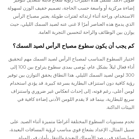
إضاءة مركزية أو واسعة حسب الحاجة، تصميم خفيف الوزن لسهولة
الاستخدام، وراحة أثناء ارتدائه لفترات طويلة. يعتبر مصباح الرأس
الذي يدمج هذه العناصر أمرًا لا غنى عنه لصيد السمك الليلي، حيث
يوازن بين الوظائف والراحة لتحسين التجربة العامة.
كم يجب أن يكون سطوع مصباح الرأس لصيد السمك؟
اختيار السطوع المناسب لمصباح الرأس لصيد السمك مهم لتحقيق
أداء فعال ليلاً. بشكل عام، يُوصى بمدى سطوع يتراوح بين 100 إلى
300 لومن لصيد السمك الليلي. هذا النطاق يحقق التوازن بين توفير
رؤية كافية دون استنزاف البطارية بسرعة كبيرة. قد يؤدي استخدام
لومن أعلى، رغم قوته، إلى إحداث انعكاس غير ضروري واستنزاف
سريع للبطارية، بينما قد لا يقدم اللومن الأدنى إضاءة كافية في
البيئات الداكنة.
تخدم مستويات السطوع المختلفة أغراضًا متميزة أثناء الصيد. على
سبيل المثال، الإعداد بشعاع قوي مناسب لرؤية المسافات البعيدة،
مما يساعد في رصد الأسماك البعيدة والتنقل بأمان في المياه