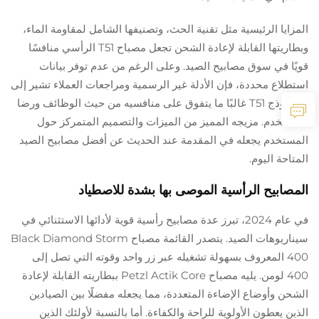
يعزز تجربة المستخدم.
المزايا الرئيسية مثل تقنية الحث، وتصنيفها الشامل لمقاومة الماء،
وبطاريتها القابلة لإعادة الشحن تجعل مصباح T51 الرأسي منافسًا
قويًا في سوق مصابيح الصيد. وعلى الرغم من عدم توفر بيانات
استطلاع محددة، فإن الأدلة غير الرسمية ومراجعات العملاء تشير إلى
أن نموذج T51 غالبًا ما يتفوق على منافسيه من حيث الوظائف ورضا
المستخدم. مزيجه المميز من الميزات والتصميم المتمركز حول
المستخدم يجعله في المقدمة عند الحديث عن أفضل مصابيح الصيد
المتاحة اليوم.
المصابيح الرأسية الموصى بها بشدة للاصطياد
في عام 2024، تبرز عدة مصابيح رأسية قوية لأدائها الاستثنائي في
سيناريوهات الصيد. يتصدر القائمة مصباح Black Diamond Storm
400 المعروف بسهولة تشغيله عبر زر واحد وقوته التي تصل إلى
400 لومن. يليه مصباح Petzl Actik Core ببطاريته القابلة لإعادة
الشحن وأوضاع الإضاءة المتعددة، مما يجعله مفضلًا بين الصيادين
الذين يعطون الأولوية للراحة والكفاءة. أما بالنسبة لأولئك الذين