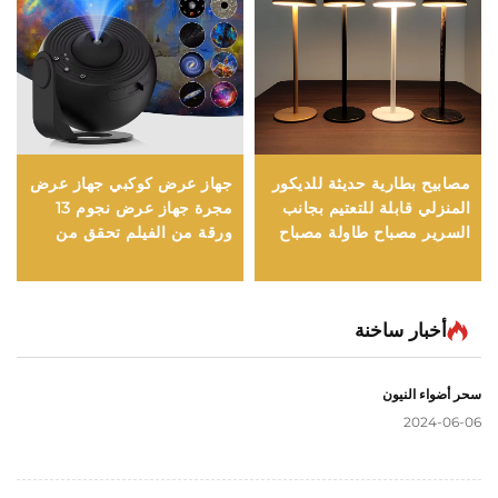
مصابيح بطارية حديثة للديكور
جهاز عرض كوكبي جهاز عرض
المنزلي قابلة للتعتيم بجانب
مجرة جهاز عرض نجوم 13
السرير مصباح طاولة مصباح
ورقة من الفيلم تحقق من
طاولة لاسلكي قابل لإعادة
خيال السماء المرصعة بالنجوم
الشحن مصباح طاولة مطعم
رومانسي للغاية لغرفة النوم
أخبار ساخنة
سحر أضواء النيون
2024-06-06