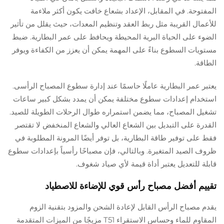
المفتوحة. في المقابل، الإعداد بشعاع خافت يكون أكثر ملاءمة
للأعمال القريبة مثل ربط العقد وتنظيم المعدات، حيث يقلل من تأثير
الضوء على الحياة البرية المحيطة ويحافظ على عمر البطارية. ضبط
مستويات السطوع بناءً على المهمة يمكن أن يعزز من الكفاءة ويوفر
الطاقة.
يعتبر عمر البطارية عاملًا حاسمًا عند إدارة سطوع المصباح الرأسى.
استخدام إعدادات سطوع مختلفة يمكن أن يمدد بشكل كبير ساعات
تشغيل المصباح، مما يضمن استمراره طوال الرحلات الطويلة للصيد.
القدرة على التبديل بين الشعاع العالي والشعاع المنخفض لا تقتصر
فقط على توفير طاقة البطارية، بل توفر أيضًا المرونة المطلوبة في
ظروف الصيد المتغيرة. وبالتالي، فإن مصباحًا رأسياً بإعدادات سطوع
قابلة للتعديل يعتبر أداة قيمة لأي صياد شغوف.
تقييم أفضل مصباح رأس قوي للإضاءة للاصطياد
يقدم مصباح الرأس القابل لإعادة الشحن والمزود بتقنية الزوم
المقاوم للماء وحساس الاستقراء T51 مزيجًا من الميزات المتقدمة