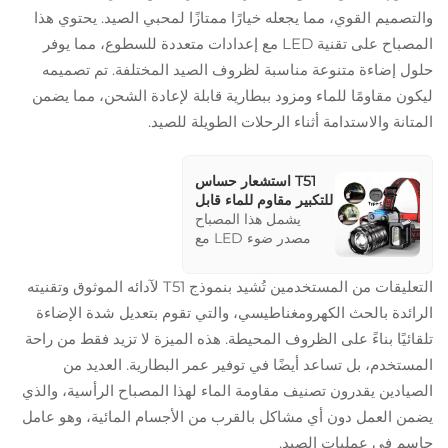
والتصميم القوي، مما يجعله خيارًا ممتازًا لمحبي الصيد. يحتوي هذا
المصباح على تقنية LED مع إعدادات متعددة للسطوع، مما يوفر
حلول إضاءة متنوعة مناسبة لظروف الصيد المختلفة. تم تصميمه
ليكون مقاومًا للماء ومزود ببطارية قابلة لإعادة الشحن، مما يضمن
المتانة والاستدامة أثناء الرحلات الطويلة للصيد.
T51 استشعار حساس
للتكبير مقاوم للماء قابل
للشحن بالحركة
يشمل هذا المصباح
مستشعر بنك طاقة
مصدر ضوء LED مع
محمول مصباح فلاش
إعدادات سطوع متعددة
LED يعمل كمصباح
ومصباح جانبي أبيض
التعليقات من المستخدمين تُشيد بنموذج T51 لآدائه الموثوق وتقنيته
رأس
مرتبط بمصباح جانبي
الرائدة بالحث الكهرومغناطيسي، والتي تقوم بتعديل شدة الإضاءة
أحمر-أزرق. وهو مزود
ببطارية قابلة لإعادة
تلقائيًا بناءً على الظروف المحيطة. هذه الميزة لا تزيد فقط من راحة
الشحن تضمن توفير
المستخدم، بل تساعد أيضًا في توفير عمر البطارية. العديد من
مصدر طاقة احتياطي
للاستخدام المطول.
الصيادين يقدرون تصنيف مقاومة الماء لهذا المصباح الرأسية، والذي
تحتوي تقنيته الحساسة
يضمن العمل دون أي مشاكل بالقرب من الأجسام المائية، وهو عامل
على القدرة على ضبط
حاسم في عمليات الصيد.
شدة الإضاءة تلقائيًا، مما