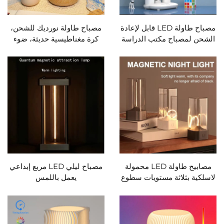
مصباح طاولة LED قابل لإعادة
مصباح طاولة نورديك للشحن،
الشحن لمصباح مكتب الدراسة
كرة مغناطيسية حديثة، ضوء
ومصباح القراءة ومصباح LED
ليلي USB
ليلي مع مروحة وشاشة ساعة
LED ومصباح مكتب القراءة
مصابيح طاولة LED محمولة
مصباح ليلي LED مربع إبداعي
لاسلكية بثلاثة مستويات سطوع
يعمل باللمس
ضوء مغناطيسي قابل لإعادة
الشحن إضاءة محيطة للتخييم
وديكور غرفة النوم بجانب
السرير