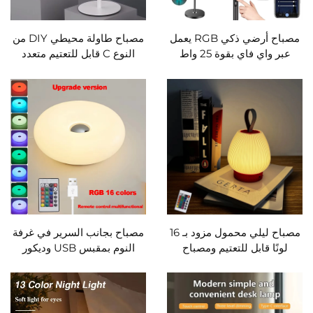
مصباح أرضي ذكي RGB يعمل
مصباح طاولة محيطي DIY من
عبر واي فاي بقوة 25 واط
النوع C قابل للتعتيم متعدد
ومشرق للغاية بـ 2000 لومن،
الوسائط قابل للتغيير
قابل للضبط مع توافق مع
الموسيقى، مصابيح LED
زخرفية
مصباح ليلي محمول مزود بـ 16
مصباح بجانب السرير في غرفة
لونًا قابل للتعتيم ومصباح
النوم بمقبس USB وديكور
مزاجي يعمل عبر USB لشحن
غرفة المعيشة وغرفة الطعام
غرفة النوم وغرفة المعيشة
على طراز Bauhaus مع إضاءة
وديكور سطح الطاولة وإضاءة
محيطة على شكل دونات
العناية بالعين