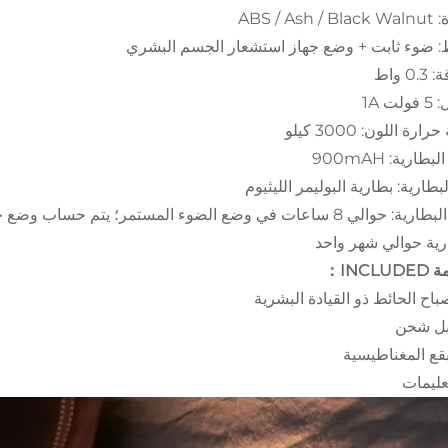
ABS / Ash
: ضوء ثابت + وضع جهاز استشعار الجسم البشري
0 واط
ت 1A
ارة اللون: 3000 كيلو
طارية: 900mAH
بطارية: بطارية البوليمر الليثيوم
رية حوالي شهر واحد
INCLU：