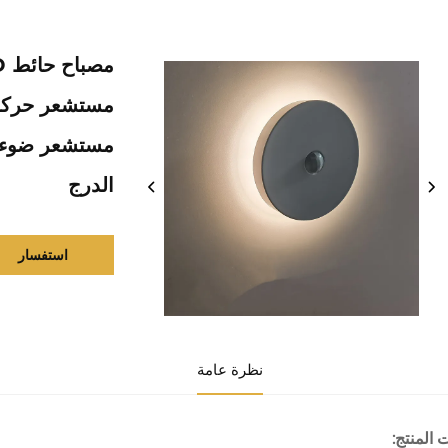
مستشعر حركة ض
مستشعر ضوء ال
الدرج
استفسار
نظرة عامة
 المنتج: