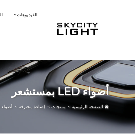
الفيديوهات
ال
أضواء LED بمستشعر
الصفحة الرئيسية
>
منتجات
>
إضاءة محترفة
>
أضواء LED بمستشعر