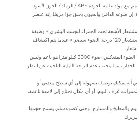
مواد الخشب الصلب المثاليةهذا المصباح الحائطية LED الإنسانية الحثية مصمم مع مواد عالية الجودة ABS / الرماد / الجوز الأسود.
إن ضوءه الدافئ والحيوي يخلق جوًا مريحًا. إنه عنصر
استشعار الأشعة تحت الحمراء للجسم البشري + وظيفة
استشعار حساس للضوء مسافة استشعار 0-5 متر، نطاق كبير من زاوية الاستشعار 120 درجة. الضوء سيضيء عندما يتم اكتشاف
حماية العيون هذا الضوء الحائطية ذاتية تشغيل / إيقاف الضوء يضيء بواسطة الضوء المنعكس، ضوء 3000 كيلو مترا هو ناعم وليس
دار ، مما يتجنب عدم الراحة الليلية الناجمة عن النظر
ي أنه يمكنك توصيله بسهولة إلى أي سطح معدني أو
ممرات، غرف النوم، أو أي مكان تحتاج إلى لامعة ناعمة،
لنوم والمطبخ والمسارح، وحتى كضوء سلم. يسمح حجمها
سريرك.