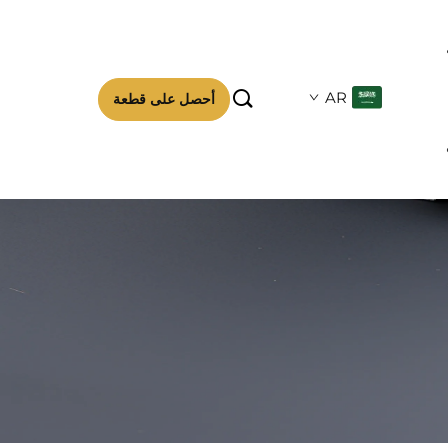

AR
أحصل على قطعة