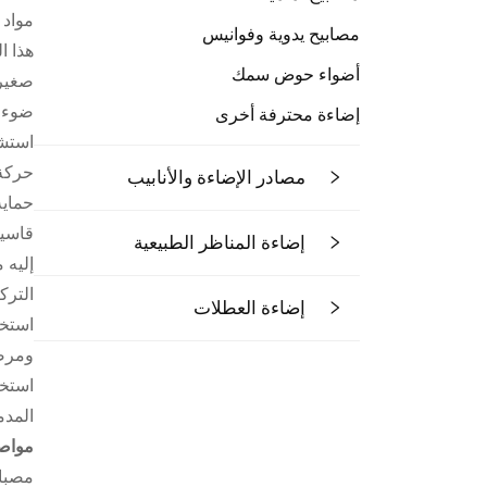
مصابيح يدوية وفوانيس
هذا ا
أضواء حوض سمك
صغير 
ضوء ل
إضاءة محترفة أخرى
حركة شخص م
مصادر الإضاءة والأنابيب
قاسية
إضاءة المناظر الطبيعية
إليه 
الترك
إضاءة العطلات
استخد
ومرض
استخد
المدم
مواصف
مصباح