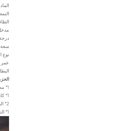
المادة:  / Black Walnut
النمط
الطاقة: .3
مدخل: 5 فول
درجة حر
سعة الب
نوع ال
البطا
الحزمة DED
1* مصباح الحائط ذو القيادة البشرية
1* كابل شحن
2* البقع المغناطيسية
1* التعليمات