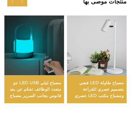
منتجات موصى بها
مصباح طاولة LED فضي
مصباح ليلي LED USB جو
بتصميم عصري للقراءة
متعدد الوظائف تحكم عن بعد
ومصباح مكتب LED عصري
فانوس بجانب السرير مصباح
للدراسة
مكتب لاسلكي بطارية إضاءة
تخييم جديدة