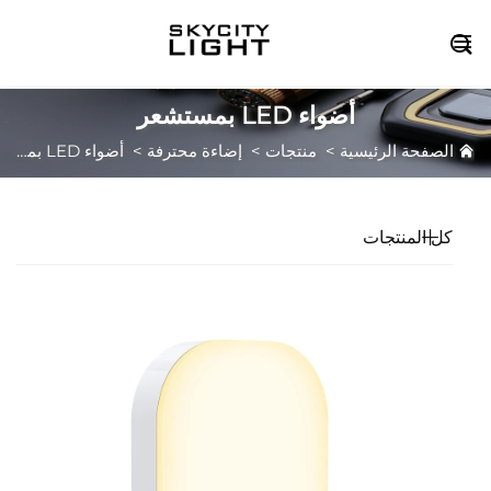

أضواء LED بمستشعر
الصفحة الرئيسية
>
منتجات
>
إضاءة محترفة
>
أضواء LED بمستشعر
كل المنتجات