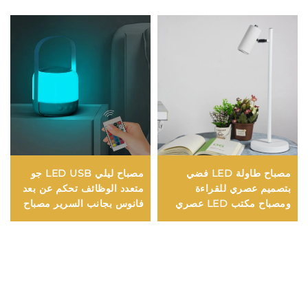
مصباح طاولة LED فضي
مصباح ليلي LED USB جو
بتصميم عصري للقراءة
متعدد الوظائف تحكم عن بعد
ومصباح مكتب LED عصري
فانوس بجانب السرير مصباح
للدراسة
مكتب لاسلكي بطارية إضاءة
تخييم جديدة