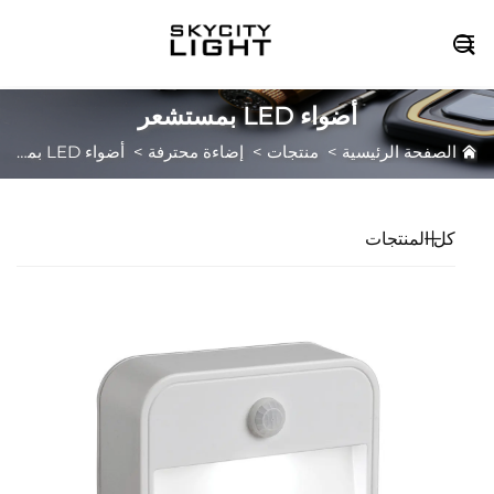

أضواء LED بمستشعر
الصفحة الرئيسية
>
منتجات
>
إضاءة محترفة
>
أضواء LED بمستشعر
كل المنتجات