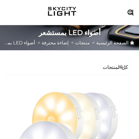

أضواء LED بمستشعر
الصفحة الرئيسية
>
منتجات
>
إضاءة محترفة
>
أضواء LED بمستشعر
كل المنتجات