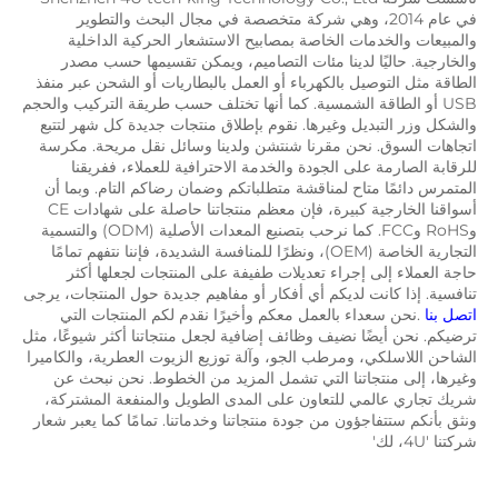
في عام 2014، وهي شركة متخصصة في مجال البحث والتطوير 
والمبيعات والخدمات الخاصة بمصابيح الاستشعار الحركية الداخلية 
والخارجية. حاليًا لدينا مئات التصاميم، ويمكن تقسيمها حسب مصدر 
الطاقة مثل التوصيل بالكهرباء أو العمل بالبطاريات أو الشحن عبر منفذ 
USB أو الطاقة الشمسية. كما أنها تختلف حسب طريقة التركيب والحجم 
والشكل وزر التبديل وغيرها. نقوم بإطلاق منتجات جديدة كل شهر لتتبع 
اتجاهات السوق. نحن مقرنا شنتشن ولدينا وسائل نقل مريحة. مكرسة 
للرقابة الصارمة على الجودة والخدمة الاحترافية للعملاء، ففريقنا 
المتمرس دائمًا متاح لمناقشة متطلباتكم وضمان رضاكم التام. وبما أن 
أسواقنا الخارجية كبيرة، فإن معظم منتجاتنا حاصلة على شهادات CE 
وRoHS وFCC. كما نرحب بتصنيع المعدات الأصلية (ODM) والتسمية 
التجارية الخاصة (OEM)، ونظرًا للمنافسة الشديدة، فإننا نتفهم تمامًا 
حاجة العملاء إلى إجراء تعديلات طفيفة على المنتجات لجعلها أكثر 
تنافسية. إذا كانت لديكم أي أفكار أو مفاهيم جديدة حول المنتجات، يرجى 
اتصل بنا 
.نحن سعداء بالعمل معكم وأخيرًا نقدم لكم المنتجات التي 
ترضيكم. نحن أيضًا نضيف وظائف إضافية لجعل منتجاتنا أكثر شيوعًا، مثل 
الشاحن اللاسلكي، ومرطب الجو، وآلة توزيع الزيوت العطرية، والكاميرا 
وغيرها، إلى منتجاتنا التي تشمل المزيد من الخطوط. نحن نبحث عن 
شريك تجاري عالمي للتعاون على المدى الطويل والمنفعة المشتركة، 
ونثق بأنكم ستتفاجؤون من جودة منتجاتنا وخدماتنا. تمامًا كما يعبر شعار 
شركتنا '4U، لك' 