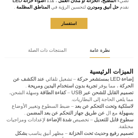
تضيء
المطبخ، الخزانة أو مكان العمل
، هذه
أضواء خزانة LED
نقدم
حل أنيق ومودرن
لتحسين الرؤية في
المناطق المظلمة
.
استفسار
نظرة عامة
المنتجات ذات الصلة
الميزات الرئيسية
إضاءة LED بمستشعر حركة
– تشغيل تلقائي
عند الكشف عن
الحركة
، مما يوفر
تجربة بدون استخدام اليدين ومريحة
.
تصميم القابل للشحن عبر USB
–
كفاءة الطاقة
وسهلة الشحن،
مما يلغي الحاجة إلى البطاريات.
لاسلكية وتحت التحكم عن بعد
– ضبط السطوع وتغيير الأوضاع
بسهولة
مع ال
عن طريق جهاز التحكم عن بعد المضمن
.
سطوع قابل للتعديل
– تخصيص
شدة الإضاءة
لإعدادات ومزاجيات
مختلفة.
تصميم رفيع وحديث تحت الخزانة
– مظهر أنيق يناسب
بشكل