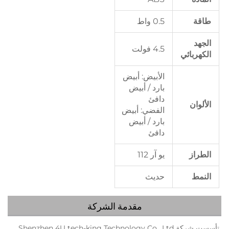
طاقة
0.5 واط
الجهد
4.5 فولت
الكهربائي
الأبيض: أبيض
بارد / أبيض
دافئ
الألوان
الفضي: أبيض
بارد / أبيض
دافئ
الطراز
يو آر 112
النمط
حديث
مقدمة الشركة
تأسست شركة Shenzhen 4U tech-king Technology Co., Ltd 