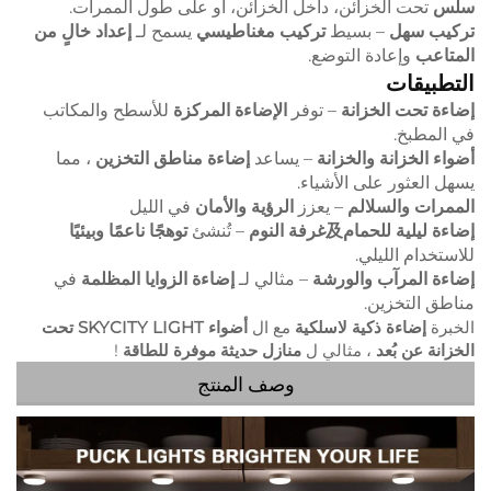
سلس
تحت الخزائن، داخل الخزائن، أو على طول الممرات.
تركيب سهل
– بسيط
تركيب مغناطيسي
يسمح لـ
إعداد خالٍ من
المتاعب
وإعادة التوضع.
التطبيقات
إضاءة تحت الخزانة
– توفر
الإضاءة المركزة
للأسطح والمكاتب
في المطبخ.
أضواء الخزانة والخزانة
– يساعد
إضاءة مناطق التخزين
، مما
يسهل العثور على الأشياء.
الممرات والسلالم
– يعزز
الرؤية والأمان
في الليل
إضاءة ليلية للحمام及غرفة النوم
– تُنشئ
توهجًا ناعمًا وبيئيًا
للاستخدام الليلي.
إضاءة المرآب والورشة
– مثالي لـ
إضاءة الزوايا المظلمة
في
مناطق التخزين.
الخبرة
إضاءة ذكية لاسلكية
مع ال
أضواء SKYCITY LIGHT تحت
الخزانة عن بُعد
، مثالي ل
منازل حديثة موفرة للطاقة
!
وصف المنتج