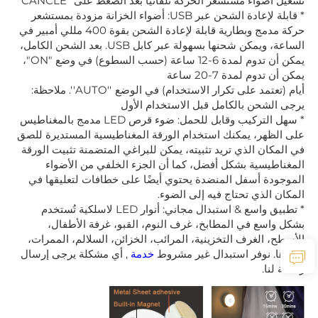
تشغيل أضواء مستشعر الحركة تلقائيًا بعد الضغط على "CANCLE"
* قابلة لإعادة الشحن عبر USB: أضواء الخزانة مزودة بمستشعر
حركة مدمج وبطارية قابلة لإعادة الشحن بقوة 400 مللي أمبير في
الساعة، ويمكن شحنها بسهولة عبر كابل USB. بعد الشحن الكامل،
يمكن أن تدوم لمدة 6-12 ساعة (حسب السطوع) في وضع "ON"،
يمكن أن تدوم لمدة 7-20 ساعة
أيام (تعتمد على تكرار الاستخدام) في الوضع ''AUTO''. ملاحظة:
يرجى الشحن بالكامل قبل الاستخدام الأول
* سهل التركيب وقابل للحمل: ضوء قرص LED مدمج بالمغناطيس
على الظهر، يمكنك استخدام الورقة المغناطيسية المستديرة للصق
في المكان الذي تريد تثبيته، يمكن للبراغي المتضمنة تثبيت الورقة
المغناطيسية بشكل أفضل، كما أن الجزء الخلفي من الأضواء
الموجودة أسفل المنضدة يحتوي أيضًا على خطافات لتعليقها في
المكان الذي تحتاج فيه إلى الضوء.
* تطبيق واسع & استبدال مجاني: أنوار LED لاسلكية تُستخدم
بشكل واسع في المطابخ، غرف النوم، القبو، غرفة الأطفال،
الأسطح، الغرف التخزينية، المرائب، الخزائن، السلالم، الممرات،
وغيرها. نوفر استبدال غير مشروط
خدمة
, أي مشكلة يرجى إرسال
رسالة لنا.