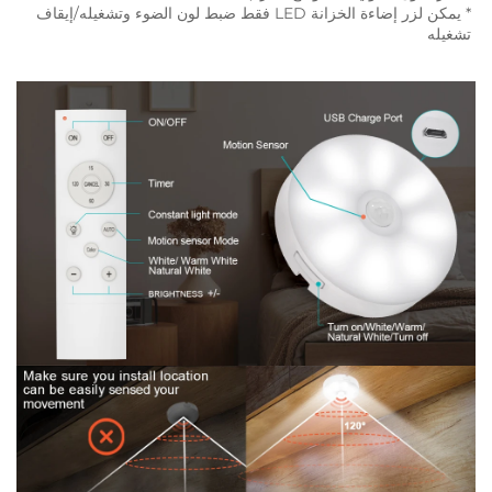
* يمكن لزر إضاءة الخزانة LED فقط ضبط لون الضوء وتشغيله/إيقاف 
تشغيله 