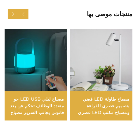
منتجات موصى بها
مصباح طاولة LED فضي
مصباح ليلي LED USB جو
بتصميم عصري للقراءة
متعدد الوظائف تحكم عن بعد
ومصباح مكتب LED عصري
فانوس بجانب السرير مصباح
للدراسة
مكتب لاسلكي بطارية إضاءة
تخييم جديدة