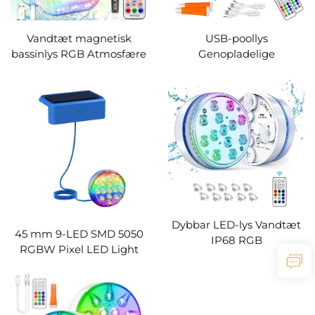
Vandtæt magnetisk
USB-poollys
bassinlys RGB Atmosfære
Genopladelige
Opladningsbart Bassinlys
nedsænkelige LED-lys
Fjernbetjening LED
med fjernbetjening RF
Undervandslys
IP68 undervandsvandtæt
damlampe til
poolindretning
Dybbar LED-lys Vandtæt
45 mm 9-LED SMD 5050
IP68 RGB
RGBW Pixel LED Light
Undervandsbassinlys
Vandtæt UCS2903 med
med RF-
DC12V/24V Mælkeligt eller
afstandsbetjening 13
gennemsigtigt dække
Perle Sugekop
IP65 PVC-punktskilder