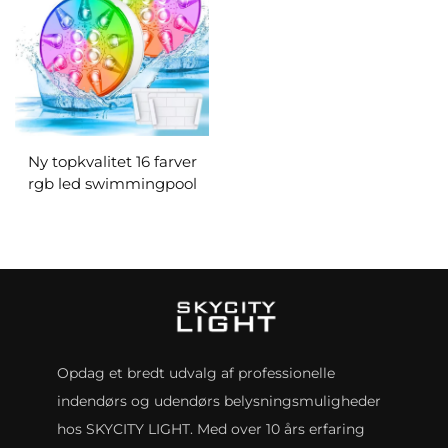
Batteribetjent Dusjlys
Ny topkvalitet 16 farver
rgb led swimmingpool
usb genopladelig
nedsænkelig ip68
undervandslys til med RF
fjernbetjening til båd
Opdag et bredt udvalg af professionelle
indendørs og udendørs belysningsmuligheder
hos SKYCITY LIGHT. Med over 10 års erfaring