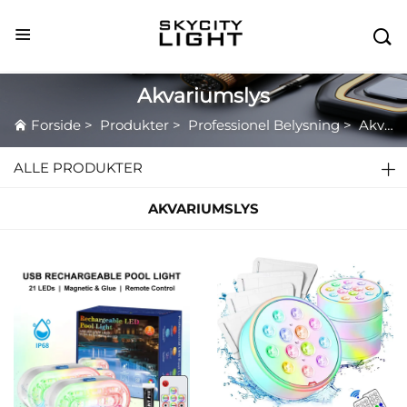

Akvariumslys
Forside
>
Produkter
>
Professionel Belysning
>
Akvariumslys
ALLE PRODUKTER
AKVARIUMSLYS