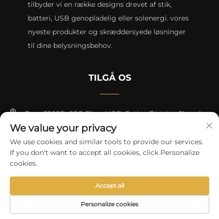
tilbyder vi en række designs drevet af stik,
batteri, USB genopladelig eller solenergi. vores
nyeste produkter og skræddersyede løsninger
til dine belysningsbehov.
TILGÅ OS
Rum 3508B, SEG Plaza HQB, Futian District, Shenzhen
We value your privacy
+8615817427232
We use cookies and similar tools to provide our services.
If you don't want to accept all cookies, click Personalize
[email protected]
cookies.
Accept all
Copyright © 2024 by skycity light co., ltd
Privatlivspolitik
Personalize cookies