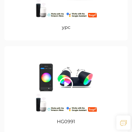
ypc
HG0991