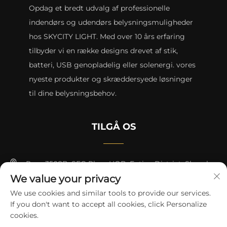
Opdag et bredt udvalg af professionelle
indendørs og udendørs belysningsmuligheder
hos SKYCITY LIGHT. Med over 10 års erfaring
tilbyder vi en række designs drevet af stik,
batteri, USB genopladelig eller solenergi. vores
nyeste produkter og skræddersyede løsninger
til dine belysningsbehov.
TILGÅ OS
Rum 3508B, SEG Plaza HQB, Futian District, Shenzhen
We value your privacy
+8615817427232
We use cookies and similar tools to provide our services.
If you don't want to accept all cookies, click Personalize
[email protected]
cookies.