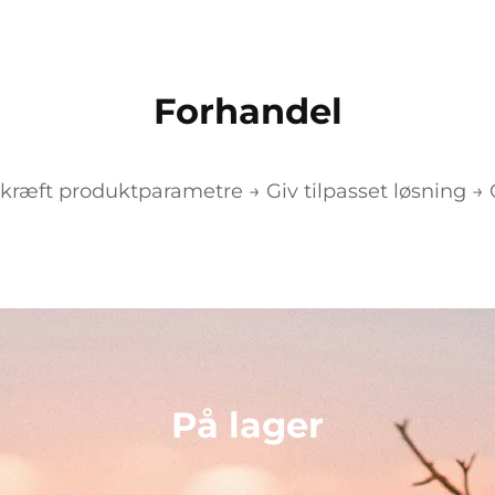
Forhandel
ræft produktparametre → Giv tilpasset løsning → Gi
På lager