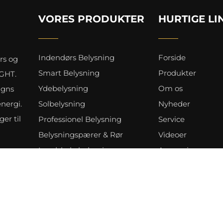
VORES PRODUKTER
HURTIGE LI
Indendørs Belysning
Forside
rs og
Smart Belysning
Produkter
IGHT.
Ydebelysning
Om os
igns
energi.
Solbelysning
Nyheder
er til
Professionel Belysning
Service
Belysningspærer & Rør
Videoer
Landskabsbelysning
Ansøgninger
Helligdagsbelysning
Kontakt os