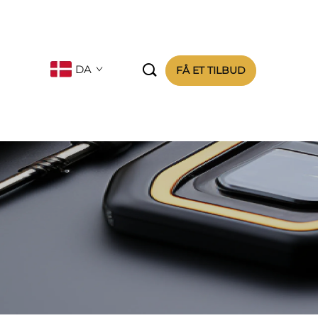

DA
FÅ ET TILBUD