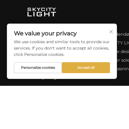
We value your privacy
Opdag et bredt udvalg af professionelle indendø
We use cookies and similar tools to provide our
udendørs belysningsmuligheder hos SKYCITY L
services. If you don't want to accept all cookies,
Med over 10 års erfaring tilbyder vi en række des
click Personalize cookies.
drevet af stik, batteri, USB genopladelig eller sol
Personalize cookies
Accept all
vores nyeste produkter og skræddersyede løsning
dine belysningsbehov.