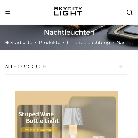

Nachtleuchten
Startseite
>
Produkte
>
Innenbeleuchtung
>
Nachtleuchten
ALLE PRODUKTE