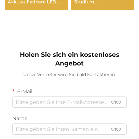
Akku-aufladbare LED-
Studium
Tischleuchte,
Schreibtischlampe
Nachttischleuchte für
Leseleuchte Led-
Wohnbereich, Büro,
Nachtlicht mit Lüfter
Schlafzimmer und
Led-Uhr Dispaly
Wohnzimmer
Leseleuchte
Schreibtisch
Holen Sie sich ein kostenloses
Angebot
Unser Vertreter wird Sie bald kontaktieren.
E-Mail
0/100
Name
0/100