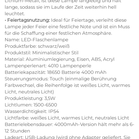
Lithium-Metall, ist diese Lampe langlebig und hält
lange, sodass sie im Laufe der Zeit weiterhin hell
leuchtet.
• Feiertagsnutzung:
Ideal für Feiertage, verleiht diese
Lampe jeder Feier eine festliche Note und ist ein Muss
für die Schaffung einer festlichen Atmosphäre.
Name: LED-Flaschenlampe
Produktfarbe: schwarz/weiß
Produktstil: Minimalistischer Stil
Material: Aluminiumlegierung, Eisen, ABS, Acryl
Lampenperlenart: 4010 Lampenperle
Batteriekapazität: 18650 Batterie 4000 mAh
Steuerungsmodus: Touch (einmalige Berührung
Farbwechsel, die Reihenfolge ist weißes Licht, warmes
Licht, neutrales Licht)
Produktleistung: 3,5W
Lichtlumen: 1500-6500
Wasserdichtigkeit: IP54
Lichtfarbe: weißes Licht, warmes Licht, neutrales Licht
Batterielebensdauer: 4000mAh-Version hält mehr als 6-
12 Stunden
Ladeart: USB-Ladung (wird ohne Adapter geliefert, Sie