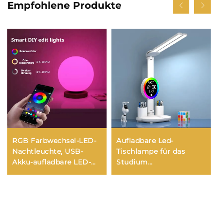
Empfohlene Produkte
RGB Farbwechsel-LED-
Aufladbare Led-
Nachtleuchte, USB-
Tischlampe für das
Akku-aufladbare LED-
Studium
Tischleuchte,
Schreibtischlampe
Nachttischleuchte für
Leseleuchte Led-
Wohnbereich, Büro,
Nachtlicht mit Lüfter
Schlafzimmer und
Led-Uhr Dispaly
Wohnzimmer
Leseleuchte