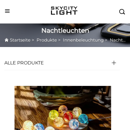

Nachtleuchten
Startseite
>
Produkte
>
Innenbeleuchtung
>
Nachtleuchten
ALLE PRODUKTE