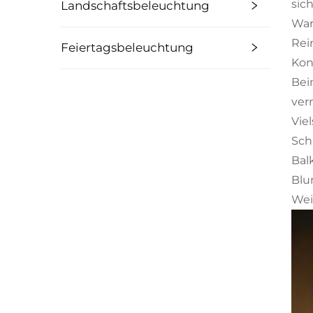
sich
Landschaftsbeleuchtung
War
Rei
Feiertagsbeleuchtung
Kon
Bei
ver
Vie
Sch
Bal
Blu
Wei