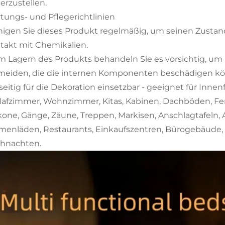
erzustellen.
tungs- und Pflegerichtlinien
nigen Sie dieses Produkt regelmäßig, um seinen Zustan
takt mit Chemikalien.
m Lagern des Produkts behandeln Sie es vorsichtig, um 
meiden, die die internen Komponenten beschädigen kö
lseitig für die Dekoration einsetzbar - geeignet für Inne
lafzimmer, Wohnzimmer, Kitas, Kabinen, Dachböden, Fens
kone, Gänge, Zäune, Treppen, Markisen, Anschlagtafeln, Au
menläden, Restaurants, Einkaufszentren, Bürogebäude, S
hnachten.