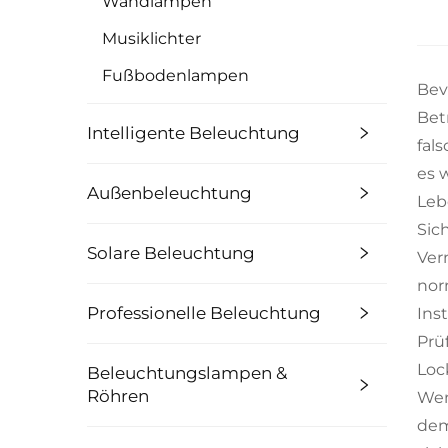
Wandlampen
Musiklichter
Fußbodenlampen
Bev
Bet
Intelligente Beleuchtung
fal
es 
Außenbeleuchtung
Leb
Sic
Solare Beleuchtung
Ver
nor
Professionelle Beleuchtung
Ins
Prü
Loc
Beleuchtungslampen &
Röhren
Wen
dem