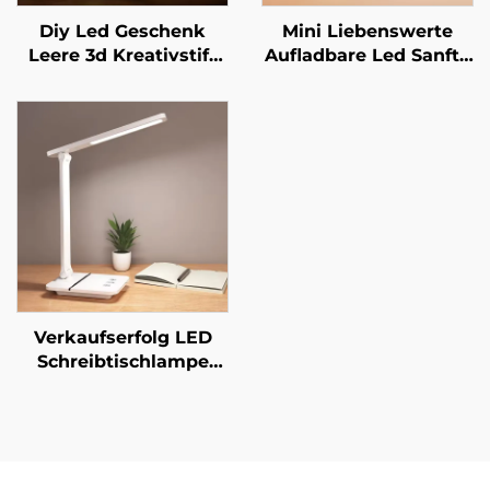
Diy Led Geschenk
Mini Liebenswerte
Leere 3d Kreativstift
Aufladbare Led Sanfte
Umformbares Acryl
Berührung Silikon
Notizboard Led
Nachtleuchte Für
Umschreibbare
Kinder
Nachtleuchte mit
Kaninchenlampe
Nachrichtenboard
Aufleuchtende Silikon
Tier Nachtleuchte
Verkaufserfolg LED
Schreibtischlampe
faltdesign Lampe
stufenloses Dimmen
mit USB-Anschluss
Handyhalter
Schreibtischlampe mit