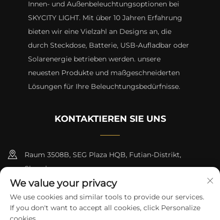
Innen- und Außenbeleuchtungsoptionen bei
SKYCITY LIGHT. Mit über 10 Jahren Erfahrung
bieten wir eine Vielzahl an Designs an, die
durch Steckdose, Batterie, USB-Aufladbar oder
Solarenergie betrieben werden. unsere
neuesten Produkte und maßgeschneiderten
Lösungen für Ihre Beleuchtungsbedürfnisse.
KONTAKTIEREN SIE UNS
Raum 3508B, SEG Plaza HQB, Futian-Distrikt,
Shenzhen
We value your privacy
+8615817427232
We use cookies and similar tools to provide our services.
If you don't want to accept all cookies, click Personalize
[email protected]
cookies.