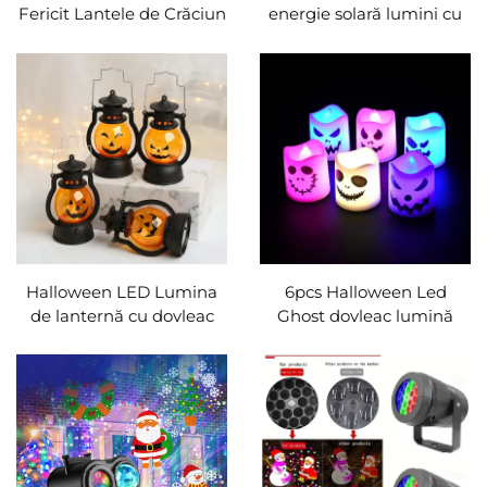
Fericit Lantele de Crăciun
energie solară lumini cu
Globo Led Lumină
globul orbital înfricoşător
suspendată de Moş
Led orbital verde clipind
Crăciun Lampa om de
lumini de licurici Lumina
zăpadă Ceai Lampa LED
solară de cale de ieşire
Lumina Castelului
Halloween LED Lumina
6pcs Halloween Led
de lanternă cu dovleac
Ghost dovleac lumină
spânzurat Lumina de
lumină luminoasă lampa
lumină lumânări Retro
Halloween petrecere
Lumina de ulei mică
Home Bar Decorațiuni
Lumina de Halloween
Case bântuite Horror
Petrecere Decor de casă
Requisite
Horror Requisite