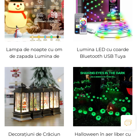
Lumina festivalului
Lampa de noapte cu om
Lumina LED cu coarde
de zapada Lumina de
Bluetooth USB Tuya
masa cu touch Lumina
Conexiunea WiFi Crăciun
de noapte cu om de
Petrecere de ziua de
zapada LED Lampa de
naştere Ghirlanda Decor
birou dimmabila Lampa
Lumini de zână pentru
de birou reîncărcabilă
casă
Decor de Crăciun silicon
cadouri pentru copii
Decoraţiuni de Crăciun
Halloween în aer liber cu