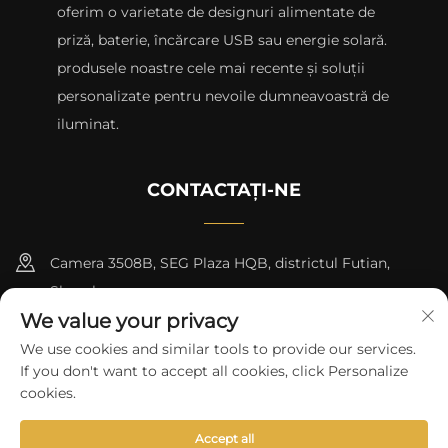
oferim o varietate de designuri alimentate de
priză, baterie, încărcare USB sau energie solară.
produsele noastre cele mai recente și soluții
personalizate pentru nevoile dumneavoastră de
iluminat.
CONTACTAȚI-NE
Camera 3508B, SEG Plaza HQB, districtul Futian,
Shenzhen
We value your privacy
+8615817427232
We use cookies and similar tools to provide our services.
If you don't want to accept all cookies, click Personalize
[email protected]
cookies.
Accept all
Drepturi de autor © 2024 de către skycity light co., ltd
Politica