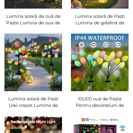
Lumina solară de ouă de
Lumina solară de Paști
Paşte Lumina de oua de
Lumina de grădină de
Paşte de paşte de paşte
Paști Lumina solară LED
Lumina de oua de paşte
Lumina de drum Solar
Lumina de oua de paşte
Decorații de Paști Solar
Lumina de oară de paşte
Lumina de Paști pentru
Lumina de grădină
terasă
Lumina de gazon
Decoraţia de petrecere
Lumina solară de Paști
10LED ouă de Paşte
Ulei crapat Lumina de
Pentru decoraţiuni de
peisaj LED Atmosfera
Paşte, Decor de Paşte
Lumina în aer liber Uzi
Lumina de grădină
rezistentă Curtea
Decorative Lumina solară,
Decorațiuni de grădină
Lumina dinosaurului