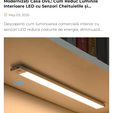
Modernizați Casa Dvs.: Cum Reduc Luminile
Interioare LED cu Senzori Cheltuielile și
Complicațiile
May 03, 2025
Descoperiți cum luminoarea comercială interior cu
senzori LED reduce costurile de energie, diminuază
mentenanța și îmbunătățește siguranța. Aflați de ce
92% dintre întreprinderi se actualizează spre iluminat
inteligent astăzi.