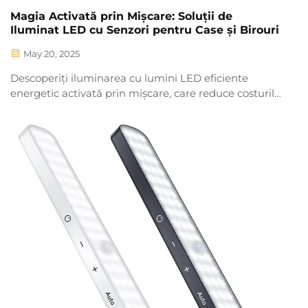
Magia Activată prin Mișcare: Soluții de
Iluminat LED cu Senzori pentru Case și Birouri
May 20, 2025
Descoperiți iluminarea cu lumini LED eficiente
energetic activată prin mișcare, care reduce costurile
până la 60%. Află cum iluminarea inteligentă
îmbunătățește siguranța, se integrează fără
probleme și consolidează sustenabilitatea în spații
comerciale.