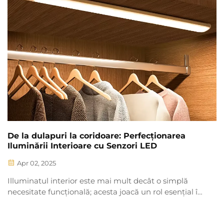
De la dulapuri la coridoare: Perfecționarea
Iluminării Interioare cu Senzori LED
Apr 02, 2025
Illuminatul interior este mai mult decât o simplă
necesitate funcțională; acesta joacă un rol esențial în
îmbunătățirea atât a esteticii, cât și a funcționalității
unui spațiu. În lumea în curs de evoluție a