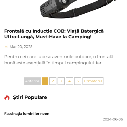
Frontală cu Inducție COB: Viață Batergică
Ultra-Lungă, Must-Have la Camping!
Mar 20, 2025
Pentru cei care iubesc aventurile outdoor, o frontală
bună este esențială în timpul campingului. Iar
frontală cu inducție COB, datorită avantajelor sale
unice, devine treptat o favorită printre mulți
entuziaști ai campingului. Ce o face să stea pe locul ei
Anterior
1
2
3
4
5
Următorul
printre celelalte...
Știri Populare
Fascinația luminilor neon
2024-06-06