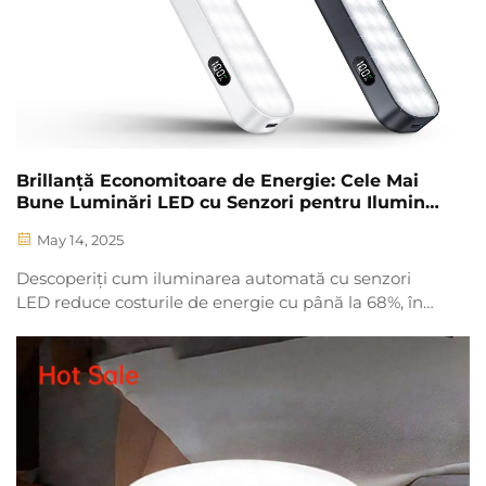
Brillanță Economitoare de Energie: Cele Mai
Bune Luminări LED cu Senzori pentru Iluminat
Automatizat
May 14, 2025
Descoperiți cum iluminarea automată cu senzori
LED reduce costurile de energie cu până la 68%, în
timp ce consolidează sustenabilitatea. Aflați
caracteristicile cheie, opțiunile de personalizare și
avantajele ROI pentru întreprinderi. Citiți mai mult
acum.