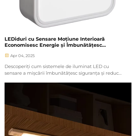
LEDiduri cu Sensare Moțiune Interioară
Economisesc Energie și Îmbunătățesc
Siguranța
Apr 04, 2025
Descoperiți cum sistemele de iluminat LED cu
sensare a mișcării îmbunătățesc siguranța și reduc
costurile de energie. Utilizați senzori avansați pentru
a optimiza iluminatul în spații comerciale și
industriale.