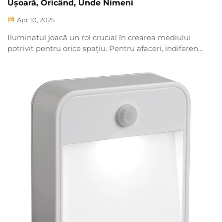
Ușoară, Oricând, Unde Nimeni
Apr 10, 2025
Iluminatul joacă un rol crucial în crearea mediului
potrivit pentru orice spațiu. Pentru afaceri, indiferent
dacă este vorba de un birou, depozit, magazin sau
mediu industrial, asigurarea unui iluminat optim, în
timp ce se minimizează consumul de energie, poate
fi semnificativ...