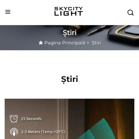

Știri
Pagina Principală
>
Știri
Știri