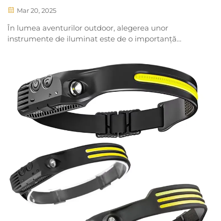
Aventuri în Aer Liber?
Mar 20, 2025
În lumea aventurilor outdoor, alegerea unor
instrumente de iluminat este de o importanță
deosebită. Cu timpul, frontalele cu lumânare
puternică au apărut treptat, iar din ce în ce mai mulți
entuziaști ai aerului liber le preferă, chiar le
considerând prima opțiune...