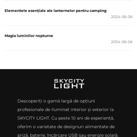
Elementele esențiale ale lanternelor pentru camping
2024-06-06
Magia luminilor nopturne
2024-06-06
Descoperiți o gamă largă de opțiuni
profesionale de iluminat interior și exterior la
SKYCITY LIGHT. Cu peste 10 ani de experiență,
oferim o varietate de designuri alimentate de
priză, baterie, încărcare USB sau energie solară.