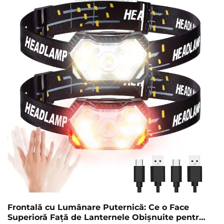
tehnologiilor inteligente, sistemele de iluminat cu
senzor LED transformă tot mai mult...
Frontală cu Lumânare Puternică: Ce o Face
Superioră Față de Lanternele Obișnuite pentru