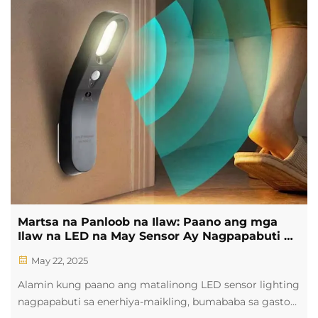
Martsa na Panloob na Ilaw: Paano ang mga
Ilaw na LED na May Sensor Ay Nagpapabuti ng
Kagustuhan at Epektibidad
May 22, 2025
Alamin kung paano ang matalinong LED sensor lighting
nagpapabuti sa enerhiya-maikling, bumababa sa gastos,