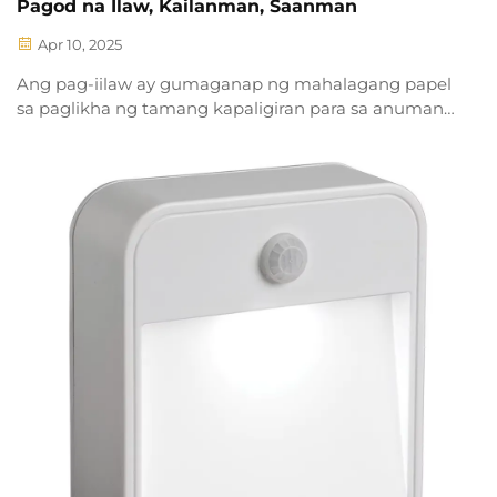
Pagod na Ilaw, Kailanman, Saanman
Apr 10, 2025
Ang pag-iilaw ay gumaganap ng mahalagang papel
sa paglikha ng tamang kapaligiran para sa anumang
espasyo. Para sa mga negosyo, kung ito man ay isang
opisina, bodega, tindahan, o industriyal na lugar, ang
pagtiyak ng optimal na pag-iilaw habang
binabawasan ang konsumo ng kuryente ay
maaaring magdulot ng makabuluhang...