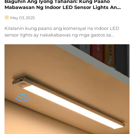
Baguhin Ang Iyong Tahanan: Kung Paano
Mabawasan Ng Indoor LED Sensor Lights Ang
Mga Gastos At Sakripisyo
May 03, 2025
Kilalanin kung paano ang komersyal na indoor LED
sensor lights ay nakakabawas ng mga gastos sa
enerhiya, nakakabawas ng pamamahala, at
nagpapabuti ng seguridad. Malaman kung bakit 92%
ng mga enterprise ay nag-uupgrade ngayon sa
martsyal na ilaw.