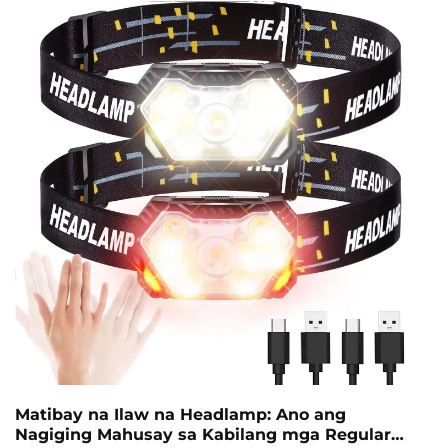
mundo ngayon kung saan ang mga matalinong
teknolohiya ay umuunlad, ang mga sistema ng LED
sensor na pag-iilaw ay nagbabago sa paraan kung
paano tayo nag-aaplay ng ilaw sa ating paligid...
Matibay na Ilaw na Headlamp: Ano ang
Nagiging Mahusay sa Kabilang mga Regular