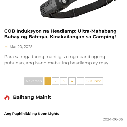
COB Induksyon na Headlamp: Ultra-Mahabang
Buhay ng Baterya, Kinakailangan sa Camping!
Mar 20, 2025
Para sa mga taong mahilig sa mga panibagong
puhunan, ang isang mabuting headlamp ay may
malaking kahalagahan sa panahon ng camping. At
ang COB induksyon na headlamp, kasama ang mga
natatanging adunat nito, ay maaaring maging
Nakaraan
1
2
3
4
5
Susunod
paborito sa maraming mga entusiasta ng camping.
Ano ang nagiging makakapag-ibha sa gitna ng
Balitang Mainit
mga...
Ang Paghihikbi ng Neon Lights
2024-06-06