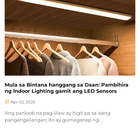
Mula sa Bintana hanggang sa Daan: Pambihira
ng Indoor Lighting gamit ang LED Sensors
Apr 02, 2025
Ang panloob na pag-iilaw ay higit pa sa isang
pangangailangan; ito ay gumaganap ng
mahalagang papel sa pagpapaganda at
pagpapahusay ng paggamit ng isang espasyo. Sa