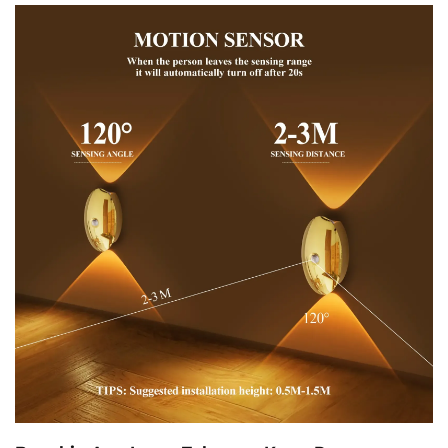
Awtomatikong nag-aadyust sa liwanag, kailangan
walang pamamaraan. Magpatuloy sa pagkatuto.