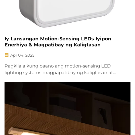
Iy Lansangan Motion-Sensing LEDs Iyipon
Enerhiya & Magpatibay ng Kaligtasan
Apr 04, 2025
Pagkilala kung paano ang motion-sensing LED
lighting systems magpapatibay ng kaligtasan at
bumaba sa gastos sa enerhiya. Gamitin ang
advanced sensors upang optimisahin ang ilaw sa
komersyal at industriyal na espasyo.