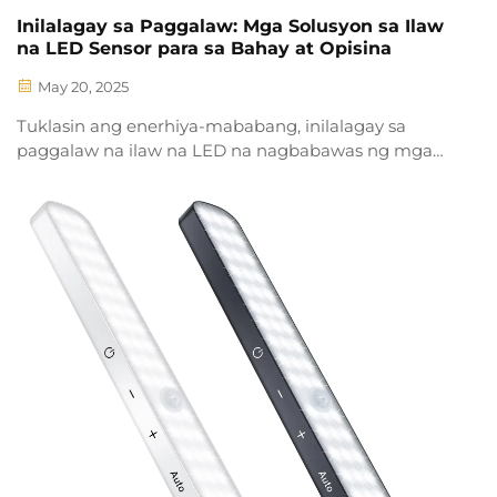
Inilalagay sa Paggalaw: Mga Solusyon sa Ilaw
na LED Sensor para sa Bahay at Opisina
May 20, 2025
Tuklasin ang enerhiya-mababang, inilalagay sa
paggalaw na ilaw na LED na nagbabawas ng mga
gastos hanggang sa 60%. Malaman kung paano ang
martsa na ilaw ay nagpapabuti ng kaligtasan,
gumagamit nang maayos, at nagpapalakas ng
katatagan sa mga espasyo na komersyal.