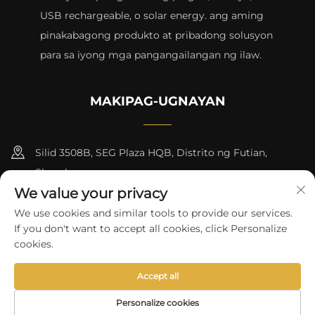
USB rechargeable, o solar energy. ang aming
pinakabagong produkto at pribadong solusyon
para sa iyong mga pangangailangan ng ilaw.
MAKIPAG-UGNAYAN
Silid 3508B, SEG Plaza HQB, Distrito ng Futian,
Shenzhen
We value your privacy
+8615817427232
We use cookies and similar tools to provide our services.
If you don't want to accept all cookies, click Personalize
[email protected]
cookies.
Accept all
Copyright © 2024 by skycity light co., ltd
Patakaran sa
Pagkapribado
Personalize cookies