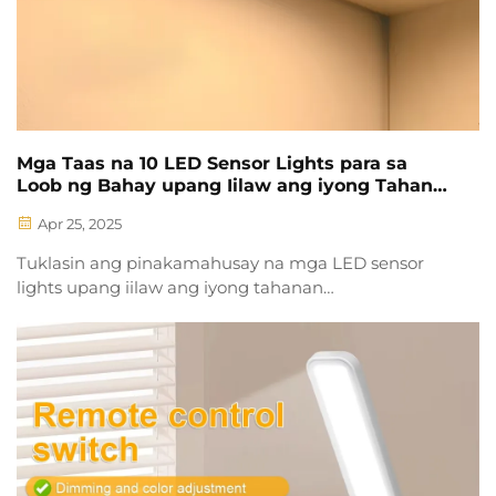
Mga Taas na 10 LED Sensor Lights para sa
Loob ng Bahay upang Iilaw ang iyong Tahanan
Automatikamente
Apr 25, 2025
Tuklasin ang pinakamahusay na mga LED sensor
lights upang iilaw ang iyong tahanan
automatikamente. Pagbutihin ang kagustuhan,
kaligtasan, at ekonomiya ng enerhiya gamit ang
mga solusyon sa ilaw na kinikilos ng paggalaw.