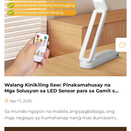
Walang Kinikiling Ilaw: Pinakamahusay na
Mga Solusyon sa LED Sensor para sa Gamit sa
loob ng Bahay
Apr 17, 2025
Sa mundo ngayon na mabilis ang pagbabago, ang
mga negosyo ay humahanap nang mas dumarami
ng solusyon na hindi lamang nagpapahusay sa
kahusayan ng kanilang operasyon kundi