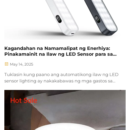
Kagandahan na Namamalipat ng Enerhiya:
Pinakamainit na Ilaw ng LED Sensor para sa
Automatikong Ilaw sa loob ng Bahay
May 14, 2025
Tuklasin kung paano ang automatikong ilaw ng LED
sensor lighting ay nakakabawas ng mga gastos sa
enerhiya hanggang sa 68% habang binabanggit ang
sustentabilidad. Malaman ang mga pangunahing
katangian, mga opsyon sa pagpapabago, at mga
benepisyo ng ROI para sa mga enterprise. Basahin
pa.