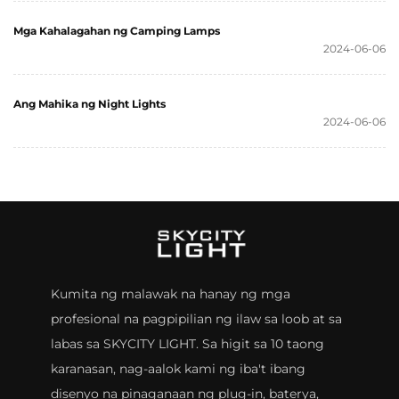
Mga Kahalagahan ng Camping Lamps
2024-06-06
Ang Mahika ng Night Lights
2024-06-06
Kumita ng malawak na hanay ng mga
profesional na pagpipilian ng ilaw sa loob at sa
labas sa SKYCITY LIGHT. Sa higit sa 10 taong
karanasan, nag-aalok kami ng iba't ibang
disenyo na pinaganaan ng plug-in, baterya,