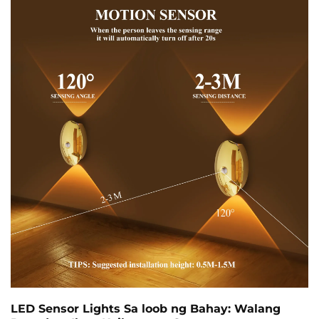
nagsasalang sa pagtitipid ng enerhiya at ginhawa ng
gumagamit. Ang pag-usbong ng mga matalinong
teknolohiya sa iba't ibang sektor...
LED Sensor Lights Sa loob ng Bahay: Walang