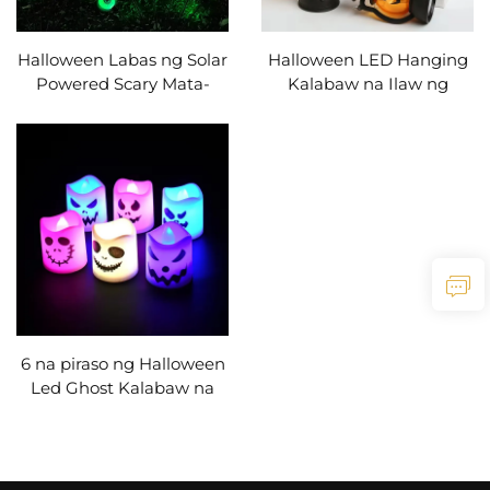
Halloween Labas ng Solar
Halloween LED Hanging
Powered Scary Mata-
Kalabaw na Ilaw ng
barya Lights Led Berde
Pumpking Retro Munting
na Mata-barya Blinking
Ilaw ng Langis Halloween
Firefly Lights Waterproof
Party Home Decor Horror
Solar Path Lights
Props
6 na piraso ng Halloween
Led Ghost Kalabaw na
Ilaw na Nagluluwa ng
Lamok Lamp Halloween
Party Home Bar
Decoration Haunted