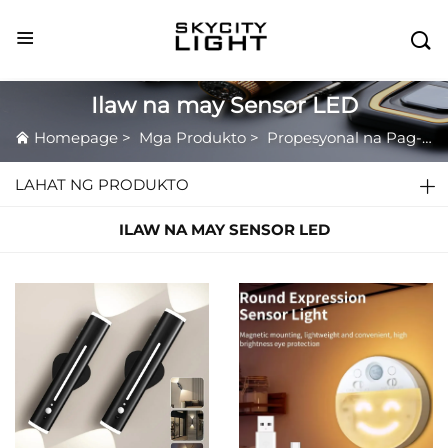

Ilaw na may Sensor LED
Homepage
>
Mga Produkto
>
Propesyonal na Pag-iilaw
LAHAT NG PRODUKTO
ILAW NA MAY SENSOR LED