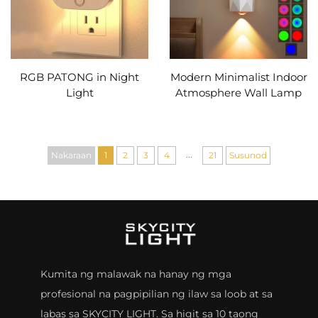
RGB PATONG in Night
Modern Minimalist Indoor
Light
Atmosphere Wall Lamp
...
Nakaraan
1
2
3
4
21
Susunod
Kumita ng malawak na hanay ng mga
profesional na pagpipilian ng ilaw sa loob at sa
labas sa SKYCITY LIGHT. Sa higit sa 10 taong