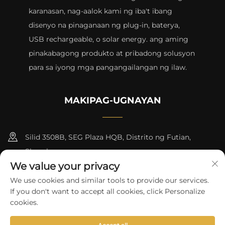
karanasan, nag-aalok kami ng iba't ibang
disenyo na pinaganaan ng plug-in, baterya,
USB rechargeable, o solar energy. ang aming
pinakabagong produkto at pribadong solusyon
para sa iyong mga pangangailangan ng ilaw.
MAKIPAG-UGNAYAN
Silid 3508B, SEG Plaza HQB, Distrito ng Futian,
Shenzhen
We value your privacy
+8615817427232
We use cookies and similar tools to provide our services.
If you don't want to accept all cookies, click Personalize
[email protected]
cookies.