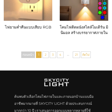
ไฟยามค่ำคืนแบบเสียบ RGB
โคมไฟติดผนังสไตล์โมเดิร์น มิ
นิมอล สร้างบรรยากาศภายใน
บ้าน
...
ก่อนหน้า
1
2
3
4
21
ถัดไป
ค้นพบตัวเลือกโคมไฟภายในและภายนอกบ้านแบบมือ
อาชีพมากมายที่ SKYCITY LIGHT ด้วยประสบการณ์
มากกว่า 10 ปี เราเสนอการออกแบบหลากหลายที่ใช้