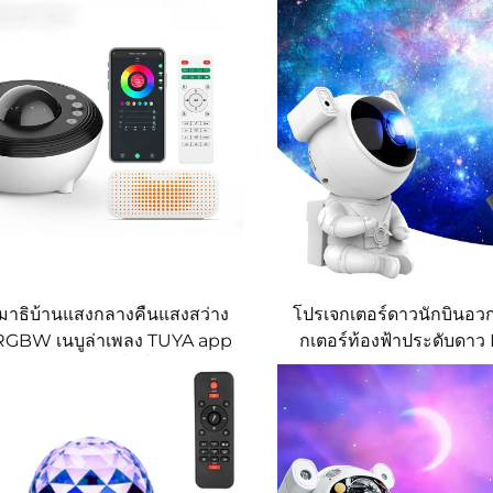
มาธิบ้านแสงกลางคืนแสงสว่าง
โปรเจกเตอร์ดาวนักบินอว
GBW เนบูล่าเพลง TUYA app
กเตอร์ท้องฟ้าประดับดาว
จคเตอร์กาแล็กซี่คลื่นเลเซอร์
หมอก Sterren อวกาศก
สําหรับห้องนอน
ตกแต่งบ้าน ไฟกลางคืนโป
นักบินอวกาศ