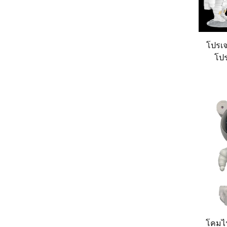
โปรเจ
โปร
หมอ
USB 
โคมไ