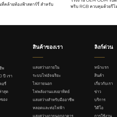
โรงงาน OEM ODM รับผ
นที่คล้ายท้องฟ้าสตาร์รี่ สำหรับ
พริบ RGB ควบคุมด้วยรีโ
ก ควบคุมด้วยรีโมท ใช้สำหรับ
สำหรับเต้น ใช้พลังงาน 5
ับห้องนอนและสร้างบรรยากาศ
AC เปิดตามเสียงสำหรับงาน
โรแมนติก
และไฟดิสโก้
สินค้าของเรา
ลิงก์ด่วน
แสงสว่างภายใน
หน้าแรก
ีพ
ระบบไฟอัจฉริยะ
สินค้า
 ปี เรา
ไฟภายนอก
เกี่ยวกับเรา
อรี่
่าสุด
ไฟพลังงานแสงอาทิตย์
ข่าว
งของ
แสงสว่างสำหรับมืออาชีพ
บริการ
หลอดและท่อไฟฟ้า
วิดีโอ
แสงสว่างภายนอกอาคาร
การใช้งาน