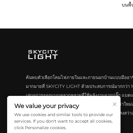
บนพื้
เด็
ประด
ค้นพบตัวเลือกโคมไฟภายในและภายนอกบ้านแบบมืออาช
มากมายที่ SKYCITY LIGHT ด้วยประสบการณ์มากกว่า 10
เสนอการออกแบบหลากหลายที่ใช้พลังงานจากปลั๊ก แบตเต
ชาร์จผ่าน USB หรือพลังงานแสงอาทิตย์ พร้อมสินค้าใหม่ล
We value your privacy
และวิธีแก้ปัญหาเฉพาะสำหรับความต้องการด้านแสงสว่า
We use cookies and similar tools to provide our
services. If you don't want to accept all cookies,
คุณ
click Personalize cookies.