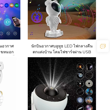
ินอวกาศ
นักบินอวกาศบลูทูธ LED ไฟกลางคืน
เมฆหมอก
ตกแต่งบ้าน โคมไฟชาร์จผ่าน USB
นแบบตั้ง
พร้อมเสียงขาว ควบคุมจากระยะไกล
 ไฟโปรเจก
โคมไฟโปรเจกเตอร์ท้องฟ้า đầyดาว