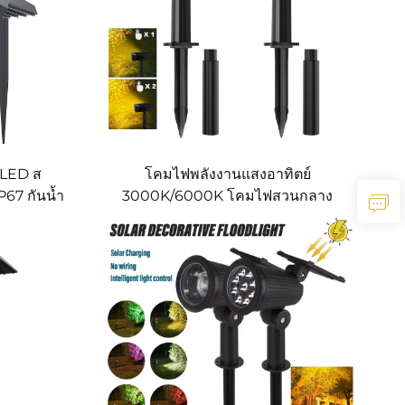
 LED ส
โคมไฟพลังงานแสงอาทิตย์
P67 กันน้ำ
3000K/6000K โคมไฟสวนกลาง
หรับสนาม
แจ้ง IP65 โคมไฟพลังงานแสงอาทิตย์
ง
โคมไฟสปอตไลท์ติดผนัง