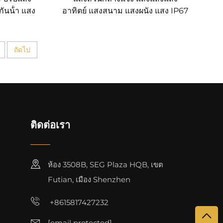
กันน้ํา แสง
อาทิตย์ แสงสนาม แสงผนัง แสง IP67
กันน้ํา แสงสว่างภูมิทัศน์สําหรับสวน
ถัดไป
ติดต่อเรา
ห้อง 3508B, SEG Plaza HQB, เขต
Futian, เมือง Shenzhen
+8615817427232
[email protected]