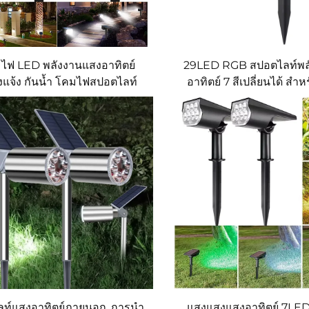
ไฟ LED พลังงานแสงอาทิตย์
29LED RGB สปอตไลท์พล
แจ้ง กันน้ำ โคมไฟสปอตไลท์
อาทิตย์ 7 สีเปลี่ยนได้ สำ
ับทางเดิน สวน บ้าน โรงรถ 3
คริสต์มาส ไฟกลางแจ้งสำ
โหมดการให้แสง
ทัศน์ IP67 กันน้ำ สำหรั
ท์แสงอาทิตย์ภายนอก, การนํา
แสงแสงแสงอาทิตย์ 7LED