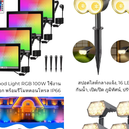
สปอตไลท์กลางแจ้ง, 16 L
ood Light RGB 100W ใช้งาน
กันน้ำ, เปิด/ปิด ภูมิทัศน์, ปร
ก พร้อมรีโมทคอนโทรล IP66
นสีได้ 16 สี สำหรับสวนงานปาร์ตี้
และลานสนาม