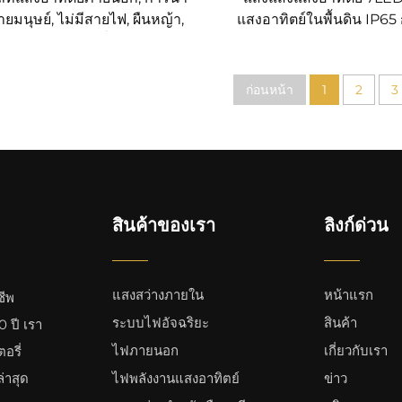
ายมนุษย์, ไม่มีสายไฟ, ผืนหญ้า,
แสงอาทิตย์ในพื้นดิน IP65 
บ้าน, แสงต้นไม้ที่บูรณาการ
ผนังภูมิทัศน์
ก่อนหน้า
1
2
3
สินค้าของเรา
ลิงก์ด่วน
แสงสว่างภายใน
หน้าแรก
ีพ
ระบบไฟอัจฉริยะ
สินค้า
 ปี เรา
ไฟภายนอก
เกี่ยวกับเรา
อรี่
่าสุด
ไฟพลังงานแสงอาทิตย์
ข่าว