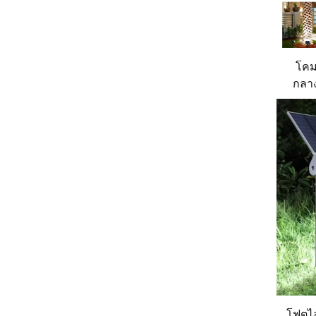
โคม
กลาง
สำหร
โฟตไล