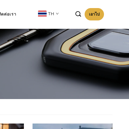

TH
ติดต่อเรา
เอาไป