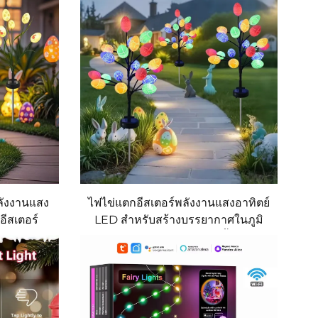
พลังงานแสง
ไฟไข่แตกอีสเตอร์พลังงานแสงอาทิตย์
อีสเตอร์
LED สำหรับสร้างบรรยากาศในภูมิ
้านและ
ทัศน์กลางแจ้ง ไฟประดับกันน้ำสำหรับ
ลานบ้านและสวนในเทศกาล