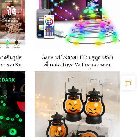
างคืนรูปส
Garland ไฟสาย LED บลูทูธ USB
ามารถปรับ
เชื่อมต่อ Tuya WiFi ตกแต่งงาน
าร์จไฟได้
คริสต์มาส วันเกิด งานเลี้ยง ไฟแฟร์ลี่
รับตกแต่ง
สำหรับบ้าน
ัญสำหรับ