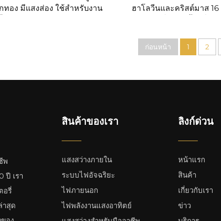
กทอง มีแสงส่อง ใช้สำหรับงาน
ฮาโลวีนและคริสต์มาส 16
ตี้ฮาโลวีน การตกแต่งบ้านและ
รวมฟังก์ชั่นโคมน้ำคลื่น 
 รวมถึงการตกแต่งบ้านผีสิงและ
รีโมท มีฟังก์ชั่นตั้งเวลา
อุปกรณ์สร้างความน่ากลัว
ปาร์ตี้
ก่อนหน้า
1
2
สินค้าของเรา
ลิงก์ด่วน
แสงสว่างภายใน
หน้าแรก
ีพ
ระบบไฟอัจฉริยะ
สินค้า
 ปี เรา
ไฟภายนอก
เกี่ยวกับเรา
อรี่
่าสุด
ไฟพลังงานแสงอาทิตย์
ข่าว
งของ
แสงสว่างสำหรับมืออาชีพ
บริการ