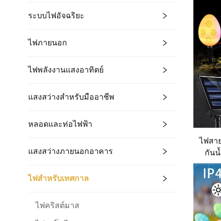
ระบบไฟอัจฉริยะ
ไฟภายนอก
ไฟพลังงานแสงอาทิตย์
แสงสว่างสำหรับมืออาชีพ
หลอดและท่อไฟฟ้า
ไฟสาย
แสงสว่างภายนอกอาคาร
กันน
LED 
ไฟสำหรับเทศกาล
ไฟคริสต์มาส