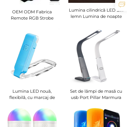
Lumina cilindrică LED din
OEM ODM Fabrica
lemn Lumina de noapte
Remote RGB Strobe
din lemn Lumina de
Lumina de dans 5V USB
lumină Lumina de masă
AC Proiector de scenă
Lămpi de cameră
Iluminat de petrecere
Decorațiuni creative
Sunet activat DJ Laser
pentru casă Cadouri
LED Disco Light
Lumina LED nouă,
Set de lămpi de masă cu
flexibilă, cu marcaj de
usb Port Pillar Marmura
pagină, USB,
Target Desk Outlet Bronz
reîncărcabilă, lumină de
Touch Smart Fast
noapte pentru mese MINI,
Wireless Charging Lămpi
lampa de clip pentru citit
Mit