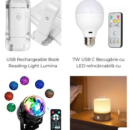
de noapte pentru
perete pentru curte
cabinetul de intrare
exterioră Decorațiunea
dormitor
casei de lux exterioră
Lumina de perete de
grădină Lumina de spalat
USB Rechargeable Book
7W USB C Becugărie cu
Reading Light Lumina
LED reîncărcabilă cu
luminozitate ajustabilă
telecomandă Echec de
LED clip pe carte Lumina
alimentare, revoltă,
îngrijire a ochilor Lampa
urgență Bateria
de carte pentru copii
2600mAh Becugărie
Lumina de citit dormitor
reîncărcabilă 5V