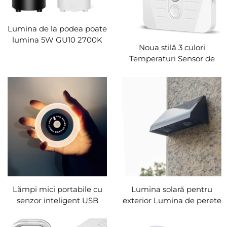
Lumina de la podea poate
lumina 5W GU10 2700K
Noua stilă 3 culori
Becurile cu 5.9 FT Plug
Temperaturi Sensor de
Cord & Foot Switch
mișcare Lumina de
pentru iluminat de accent
noapte USB Reîncărcabilă
pentru casă OEM&ODM
Magnetic Lampa de
noapte de perete sub
lumini de cabinet Led
Lămpi mici portabile cu
Lumina solară pentru
senzor inteligent USB
exterior Lumina de perete
încărcare magnetică OZN
pentru garduri
senzor inteligent Lumina
impermeabile Lumina de