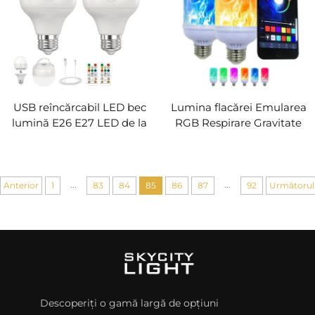
USB reîncărcabil LED bec
Lumina flacărei Emularea
lumină E26 E27 LED de la
RGB Respirare Gravitate
distanță RGB portabil
Sensor Foc Flirting
Magnetic Bulb pentru
Lumina decorativă
cabinet de urgență de
Control APP pentru
camping
Home Bar petrecere de
...
...
Anterior
1
83
84
85
86
87
92
Următorul
nuntă
Descoperiți o gamă largă de opțiuni