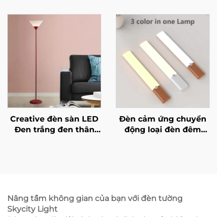
Tủ quần áo Phòng trẻ
dây loại C USB cho
em Ánh sáng trong
bếp, phòng ngủ, tranh
nhà
tường, phòng khách
cảm biến chiếu sáng
trong nhà đèn tường
Creative đèn sàn LED
Đèn cảm ứng chuyển
Đen trắng đen thân
động loại đèn đêm
đèn phù hợp cho ánh
Nguồn sạc Type C Đèn
sáng trong nhà Đèn
tủ Ánh sáng cho tủ
trang trí trong phòng
bếp Phòng ngủ Tủ áo
khách, phòng ngủ và
Chiếu sáng trong nhà
nghiên cứu
Nâng tầm không gian của bạn với đèn tường
Skycity Light