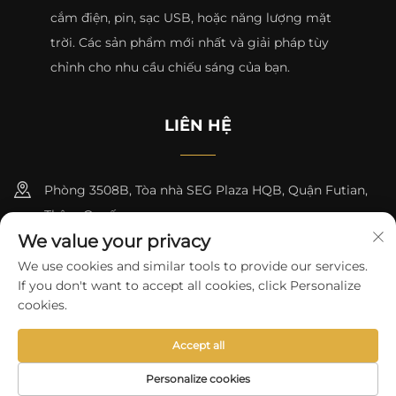
cắm điện, pin, sạc USB, hoặc năng lượng mặt
trời. Các sản phẩm mới nhất và giải pháp tùy
chỉnh cho nhu cầu chiếu sáng của bạn.
LIÊN HỆ
Phòng 3508B, Tòa nhà SEG Plaza HQB, Quận Futian,
Thâm Quyến
We value your privacy
+8615817427232
We use cookies and similar tools to provide our services.
If you don't want to accept all cookies, click Personalize
[email protected]
cookies.
Accept all
Bản quyền © 2024 bởi skycity light co., ltd
Chính sách bảo mật
Personalize cookies